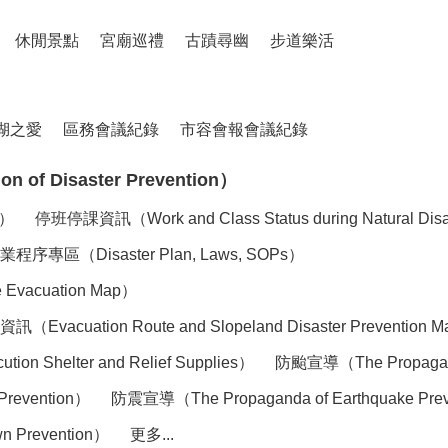
休閒景點
宮廟巡禮
古蹟尋幽
步道樂活
湖之愛
區務會議紀錄
市容會報會議紀錄
of Disaster Prevention）
n）
停班停課資訊（Work and Class Status during Natural Dis
（Disaster Plan, Laws, SOPs）
acuation Map）
tion Route and Slopeland Disaster Prevention 
elter and Relief Supplies）
防颱宣導（The Propaganda
Prevention）
防震宣導（The Propaganda of Earthquake Pre
 Prevention）
更多...