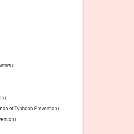
asters）
Map）
 of Typhoon Prevention）
vention）