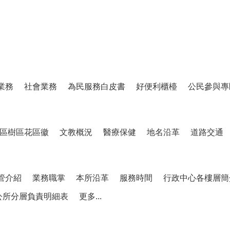
業務
社會業務
為民服務白皮書
好便利櫃檯
公民參與專
區樹區花區徽
文教概況
醫療保健
地名沿革
道路交通
管介紹
業務職掌
本所沿革
服務時間
行政中心各樓層簡
公所分層負責明細表
更多...