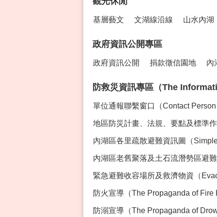
觀光休閒
基層藝文
文湖線沿線
山水內湖
政府資訊公開專區
政府資訊公開
捐款徵信園地
內
防救災資訊專區（The Information 
單位通報聯繫窗口（Contact Perso
地區防災計畫、法規、要點及標準作業程序專區
內湖區各里疏散避難資訊圖（Simple Ev
內湖區老舊聚落及土石流潛勢區避難資訊（Evacua
緊急避難收容場所及救濟物資（Evacution Sh
防火宣導（The Propaganda of Fire 
防溺宣導（The Propaganda of Drown