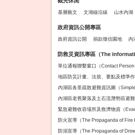
觀光休閒
基層藝文
文湖線沿線
山水內湖
政府資訊公開專區
政府資訊公開
捐款徵信園地
內
防救災資訊專區（The Information 
單位通報聯繫窗口（Contact Perso
地區防災計畫、法規、要點及標準作業程序專區
內湖區各里疏散避難資訊圖（Simple Ev
內湖區老舊聚落及土石流潛勢區避難資訊（Evacua
緊急避難收容場所及救濟物資（Evacution Sh
防火宣導（The Propaganda of Fire 
防溺宣導（The Propaganda of Drown