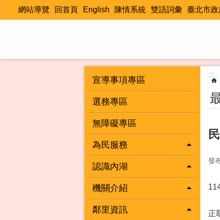
:::
跳到主要內容區塊
網站導覽
回首頁
English
陳情系統
雙語詞彙
臺北市政
:::
:::
宣導事項專區
選務專區
無障礙專區
民
為民服務
發
認識內湖
1
機關介紹
鄰里資訊
正