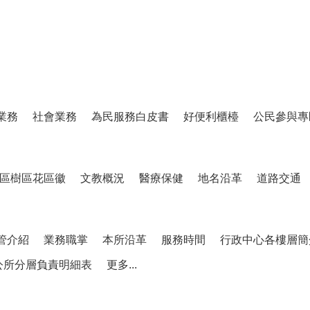
業務
社會業務
為民服務白皮書
好便利櫃檯
公民參與專
區樹區花區徽
文教概況
醫療保健
地名沿革
道路交通
管介紹
業務職掌
本所沿革
服務時間
行政中心各樓層簡
公所分層負責明細表
更多...