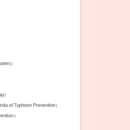
asters）
Map）
 of Typhoon Prevention）
vention）