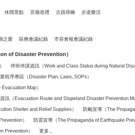
休閒景點
宮廟巡禮
古蹟尋幽
步道樂活
湖之愛
區務會議紀錄
市容會報會議紀錄
of Disaster Prevention）
n）
停班停課資訊（Work and Class Status during Natural Dis
（Disaster Plan, Laws, SOPs）
acuation Map）
tion Route and Slopeland Disaster Prevention 
elter and Relief Supplies）
防颱宣導（The Propaganda
Prevention）
防震宣導（The Propaganda of Earthquake Pre
 Prevention）
更多...