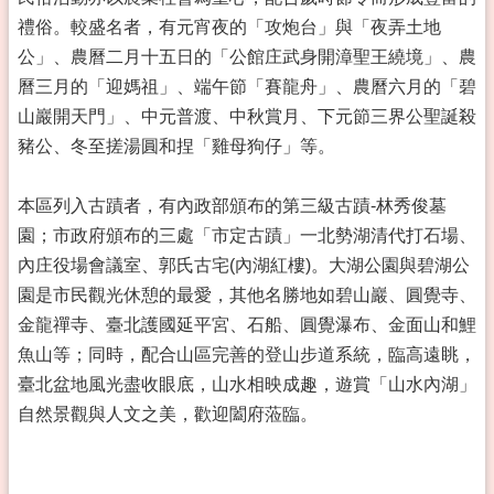
禮俗。較盛名者，有元宵夜的「攻炮台」與「夜弄土地
公」、農曆二月十五日的「公館庄武身開漳聖王繞境」、農
曆三月的「迎媽祖」、端午節「賽龍舟」、農曆六月的「碧
山巖開天門」、中元普渡、中秋賞月、下元節三界公聖誕殺
豬公、冬至搓湯圓和捏「雞母狗仔」等。
本區列入古蹟者，有內政部頒布的第三級古蹟-林秀俊墓
園；市政府頒布的三處「市定古蹟」一北勢湖清代打石場、
內庄役場會議室、郭氏古宅(內湖紅樓)。大湖公園與碧湖公
園是市民觀光休憩的最愛，其他名勝地如碧山巖、圓覺寺、
金龍禪寺、臺北護國延平宮、石船、圓覺瀑布、金面山和鯉
魚山等；同時，配合山區完善的登山步道系統，臨高遠眺，
臺北盆地風光盡收眼底，山水相映成趣，遊賞「山水內湖」
自然景觀與人文之美，歡迎闔府蒞臨。