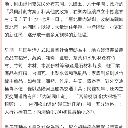
地，則由漳州籍先民分布其間。民國五、六十年間，政府的
「鼎興計劃方案」和其他的政策，在鄉內陸續成立十餘處眷
村；又自五十七年七月一日，「臺北縣內湖鄉」改制為院轄
臺北市「內湖區」以後，大量進住年輕、中產階級、小家庭
的新住民，遂形成一個多元族群的新社區。
早期，居民生活方式以農業社會型態為主，地方經濟產業農
產品有稻米、蔬菜、雜糧、蔗糖、茶葉和水果:林產有竹
材、竹筍、木材、木炭薪材等:礦產是石材和煤炭；輕工業
產品有紅磚、台灣瓦、土製水管和毛刷品；家庭副業則以竹
編手藝品，如畚箕、謝籃、竹扇、斗笠、盛器等。對外交通
極為不便，僅以基隆河渡船為交通工具；民國初年，庄內主
要交通道路有四:「內湖圓山道」、「宮前梘頭道(大稻埕至
梘頭)」、「內湖松山道(內湖庄洲仔尾)」和「五分道路」；
人行吊橋有二：內湖橋(民24)和長壽橋(民37)。
民俗活動亦以農業社會為重心，配合歲時節令而形成豐富的