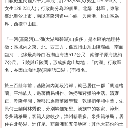
口數截至民國八十九年底，計253,584人(男生125,353人 ，
女生128,231人)；行政劃分為29個里。北鄰士林區，東靠
臺北縣汐止市，南以基隆河道中心線，與南港、松山區為
界，西接中山區。
「一河(基隆河)二湖(大湖和碧湖)山多多」是本區的地理特
徵；區域內之東、北、西三方，係五指山系山陵環繞，南面
臨河；北緣最高峰白石湖山海拔517公尺．南部平原海拔約
7公尺。丘陵與丘陵間，形成多處山坳地；「內湖」行政區
名，亦因山坳地形(閩南語曰湖」)而得名。
於三百餘年前，基隆河內湖段沿岸，就已居住一群「凱達格
蘭」平埔族人，過著簡易耕作、漁撈和狩獵的生活。清雍
正、乾隆年間，漢移民逐漸落腳墾荒；乾隆初年和中葉，先
民何士蘭與林秀俊，分別鳩佃拓墾。漢族中的客家、漳州、
泉州籍移民，客籍人數較少，漳州籍最多。泉州籍移民，居
住在北勢湖、洲仔尾、葫蘆洲和五份地區；其他大部份的土