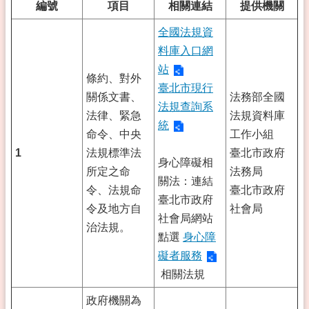
編號
項目
相關連結
提供機關
全國法規資
料庫入口網
站
條約、對外
臺北市現行
關係文書、
法務部全國
法規查詢系
法律、緊急
法規資料庫
統
命令、中央
工作小組
1
法規標準法
臺北市政府
身心障礙相
所定之命
法務局
關法：連結
令、法規命
臺北市政府
臺北市政府
令及地方自
社會局
社會局網站
治法規。
點選
身心障
礙者服務
相關法規
政府機關為