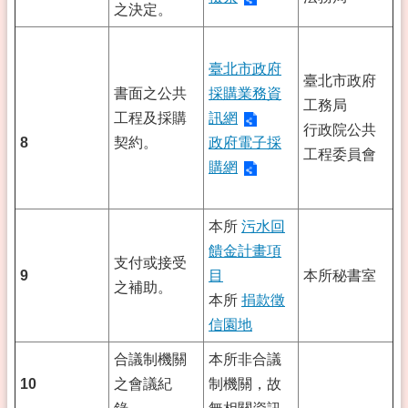
之決定。
臺北市政府
臺北市政府
書面之公共
採購業務資
工務局
工程及採購
訊網
行政院公共
8
契約。
政府電子採
工程委員會
購網
本所
污水回
饋金計畫項
支付或接受
9
目
本所秘書室
之補助。
本所
捐款徵
信園地
合議制機關
本所非合議
10
之會議紀
制機關，故