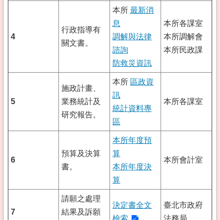
本所
最新消
息
本所各課室
行政指導有
4
調解與法律
本所調解會
關文書。
諮詢
本所民政課
防救災資訊
本所
區政資
施政計畫、
訊
5
業務統計及
本所各課室
統計資料專
研究報告。
區
本所年度預
預算及決算
算
6
本所會計室
書。
本所年度決
算
請願之處理
決定書全文
臺北市政府
7
結果及訴願
檢索
法務局