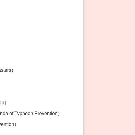
asters）
Map）
 of Typhoon Prevention）
vention）