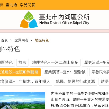
府
臺北通
常見問答
首頁
認識內湖
地區特色
地區特色
地區特色
前言
地理特色-- 一河二湖山多多
歷史沿革--多
交通建設--從渡船到捷運
產業演替--從水牛變滑鼠
宗教民俗
教育資源--十年樹木，百年樹人
親民、便民的行政資源
結語
內湖區最早的一條對外陸路-內湖路一
山腳至圓山。是唯一免渡河的交通
役場(區公所前身)為重心，呈放射