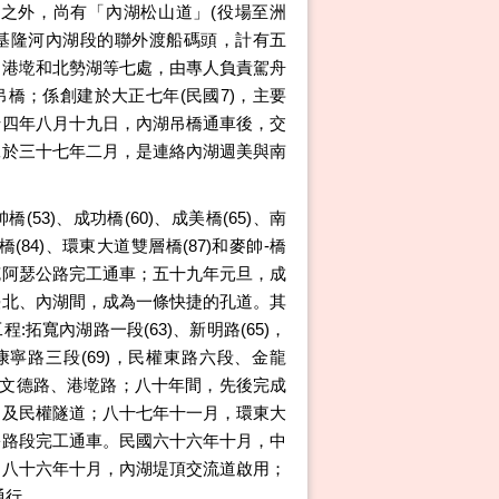
)之外，尚有「內湖松山道」(役場至洲
。基隆河內湖段的聯外渡船碼頭，計有五
、港墘和北勢湖等七處，由專人負責駕舟
橋；係創建於大正七年(民國7)，主要
十四年八月十九日，內湖吊橋通車後，交
工於三十七年二月，是連絡內湖週美與南
53)、成功橋(60)、成美橋(65)、南
橋(84)、環東大道雙層橋(87)和麥帥-橋
麥克阿瑟公路完工通車；五十九年元旦，成
臺北、內湖間，成為一條快捷的孔道。其
拓寬內湖路一段(63)、新明路(65)，
康寧路三段(69)，民權東路六段、金龍
完成文德路、港墘路；八十年間，先後完成
道及民權隧道；八十七年十一月，環東大
份路段完工通車。民國六十六年十月，中
；八十六年十月，內湖堤頂交流道啟用；
通行。