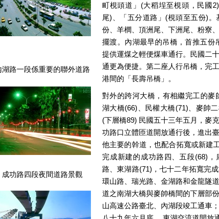
町梘頭道」(大稻埕至梘頭，民國2
尾)、「五分道路」(梘頭至五份)
份、羊櫚、頂洲尾、下洲尾、粉寮
擺渡。內湖最早的吊橋，首推五份吊
提供運煤之輕便煤車通行。民國二
通更為便捷。第二座人行吊橋，完
內湖路一段係重要的聯外道路
港間的「長壽吊橋」。
對外的跨河大橋，有相繼完工的麥帥橋(
湖大橋(66)、民權大橋(71)、麥帥二
(下層橋89) 民國五十三年五月，
功路口立體匝道開放通行後，進出
他主要的幹道，也配合拓寬或新建工程:
完成新建的成功路四、五段(68)，
路、東湖路(71)，七十二年拓寬
成功路四段夜間道路景觀
環山路、瑞光路、金湖路和金龍隧
道之南湖大橋與麥帥橋間的下層部
山高速公路臺北、內湖段竣工通車
八十九年六月底 ，東湖交流道開放