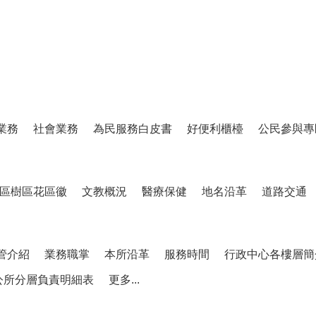
業務
社會業務
為民服務白皮書
好便利櫃檯
公民參與專
區樹區花區徽
文教概況
醫療保健
地名沿革
道路交通
管介紹
業務職掌
本所沿革
服務時間
行政中心各樓層簡
公所分層負責明細表
更多...