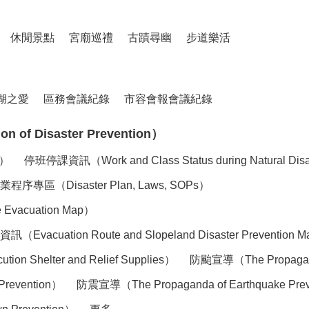
休閒景點
宮廟巡禮
古蹟尋幽
步道樂活
湖之愛
區務會議紀錄
市容會報會議紀錄
of Disaster Prevention）
n）
停班停課資訊（Work and Class Status during Natural Dis
（Disaster Plan, Laws, SOPs）
acuation Map）
tion Route and Slopeland Disaster Prevention 
elter and Relief Supplies）
防颱宣導（The Propaganda
Prevention）
防震宣導（The Propaganda of Earthquake Pre