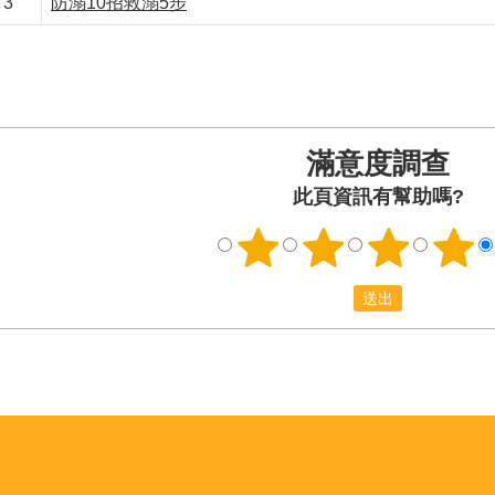
3
防溺10招救溺5步
滿意度調查
此頁資訊有幫助嗎?