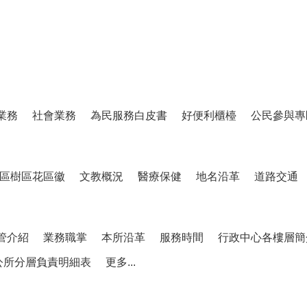
業務
社會業務
為民服務白皮書
好便利櫃檯
公民參與專
區樹區花區徽
文教概況
醫療保健
地名沿革
道路交通
管介紹
業務職掌
本所沿革
服務時間
行政中心各樓層簡
公所分層負責明細表
更多...