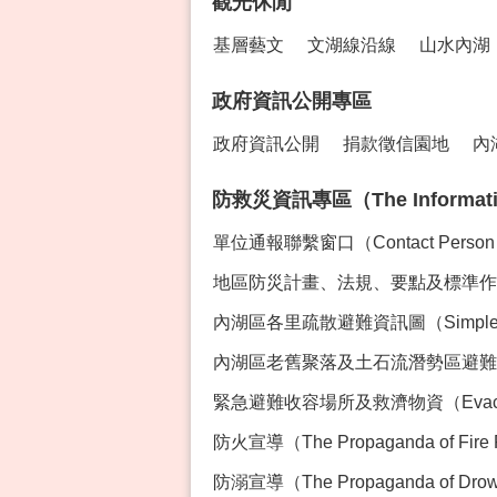
觀光休閒
基層藝文
文湖線沿線
山水內湖
政府資訊公開專區
政府資訊公開
捐款徵信園地
內
防救災資訊專區（The Information 
單位通報聯繫窗口（Contact Perso
地區防災計畫、法規、要點及標準作業程序專區
內湖區各里疏散避難資訊圖（Simple Ev
內湖區老舊聚落及土石流潛勢區避難資訊（Evacua
緊急避難收容場所及救濟物資（Evacution Sh
防火宣導（The Propaganda of Fire 
防溺宣導（The Propaganda of Drown