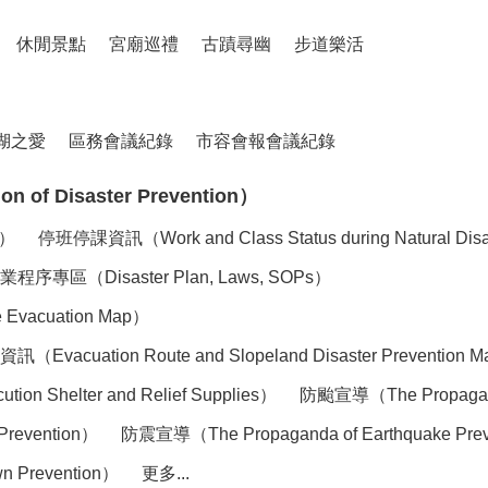
休閒景點
宮廟巡禮
古蹟尋幽
步道樂活
湖之愛
區務會議紀錄
市容會報會議紀錄
of Disaster Prevention）
n）
停班停課資訊（Work and Class Status during Natural Dis
（Disaster Plan, Laws, SOPs）
acuation Map）
tion Route and Slopeland Disaster Prevention 
elter and Relief Supplies）
防颱宣導（The Propaganda
Prevention）
防震宣導（The Propaganda of Earthquake Pre
 Prevention）
更多...