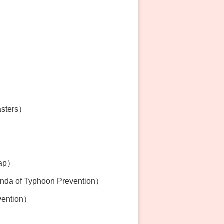
asters）
Map）
 of Typhoon Prevention）
vention）