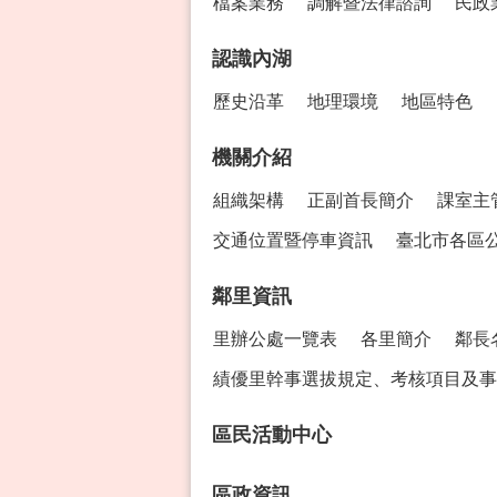
檔案業務
調解暨法律諮詢
民政
認識內湖
歷史沿革
地理環境
地區特色
機關介紹
組織架構
正副首長簡介
課室主
交通位置暨停車資訊
臺北市各區
鄰里資訊
里辦公處一覽表
各里簡介
鄰長
績優里幹事選拔規定、考核項目及事
區民活動中心
區政資訊