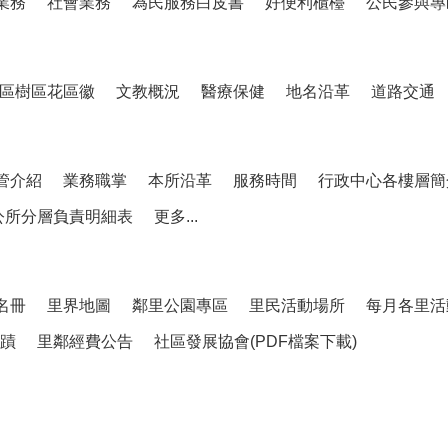
業務
社會業務
為民服務白皮書
好便利櫃檯
公民參與專
區樹區花區徽
文教概況
醫療保健
地名沿革
道路交通
管介紹
業務職掌
本所沿革
服務時間
行政中心各樓層簡
公所分層負責明細表
更多...
名冊
里界地圖
鄰里公園專區
里民活動場所
每月各里活
蹟
里鄰經費公告
社區發展協會(PDF檔案下載)