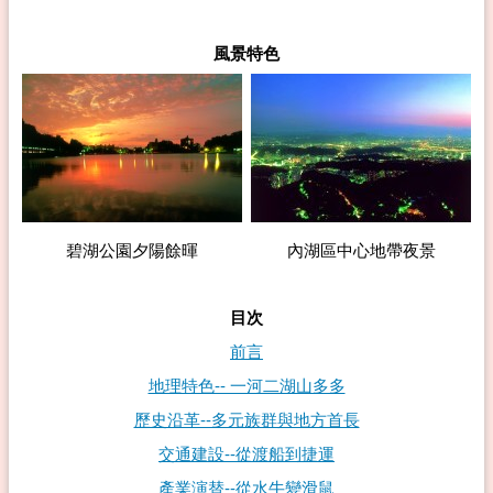
風景特色
碧湖公園夕陽餘暉
內湖區中心地帶夜景
目次
前言
地理特色-- 一河二湖山多多
歷史沿革--多元族群與地方首長
交通建設--從渡船到捷運
產業演替--從水牛變滑鼠