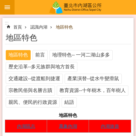
:::
跳到主要內容區塊
:::
首頁
認識內湖
地區特色
地區特色
地區特色
前言
地理特色-- 一河二湖山多多
歷史沿革--多元族群與地方首長
交通建設--從渡船到捷運
產業演替--從水牛變滑鼠
宗教民俗與名勝古蹟
教育資源--十年樹木，百年樹人
親民、便民的行政資源
結語
地區特色
內湖區志
萬象內湖
內湖旅遊