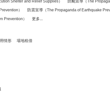
elter and Relief Supplies）
防颱宣導（The Propaganda
Prevention）
防震宣導（The Propaganda of Earthquake Pre
 Prevention）
更多...
用情形
場地租借
報