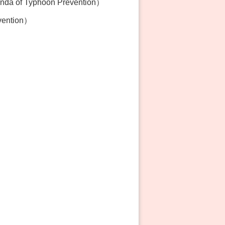
 of Typhoon Prevention）
vention）