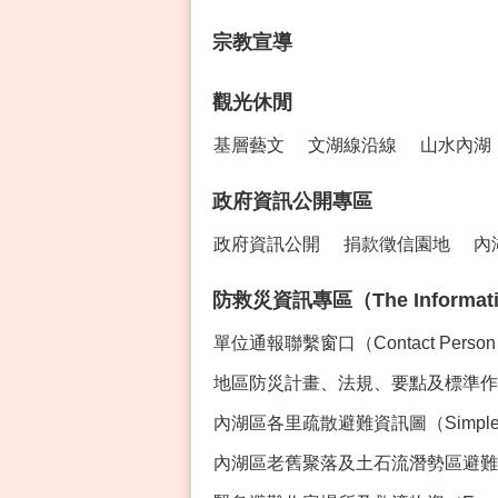
宗教宣導
觀光休閒
基層藝文
文湖線沿線
山水內湖
政府資訊公開專區
政府資訊公開
捐款徵信園地
內
防救災資訊專區（The Information 
單位通報聯繫窗口（Contact Perso
地區防災計畫、法規、要點及標準作業程序專區
內湖區各里疏散避難資訊圖（Simple Ev
內湖區老舊聚落及土石流潛勢區避難資訊（Evacua