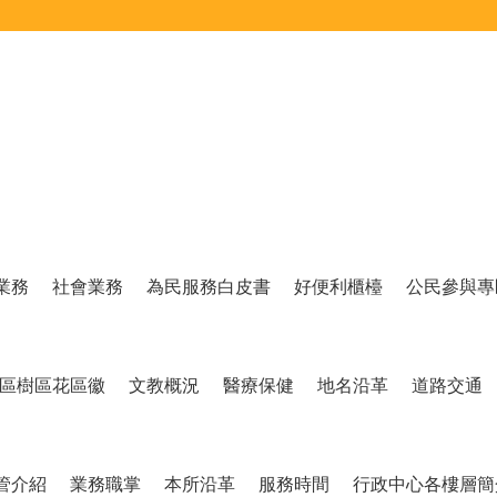
業務
社會業務
為民服務白皮書
好便利櫃檯
公民參與專
區樹區花區徽
文教概況
醫療保健
地名沿革
道路交通
管介紹
業務職掌
本所沿革
服務時間
行政中心各樓層簡