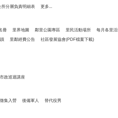
公所分層負責明細表
更多...
名冊
里界地圖
鄰里公園專區
里民活動場所
每月各里活
蹟
里鄰經費公告
社區發展協會(PDF檔案下載)
市政巡迴講座
徵集入營
後備軍人
替代役男