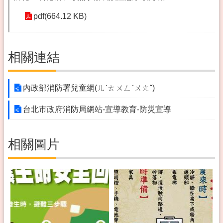
pdf(664.12 KB)
相關連結
內政部消防署兒童網(ㄦˊㄊㄨㄥˊㄨㄤˇ)
台北市政府消防局網站-宣導教育-防災宣導
相關圖片