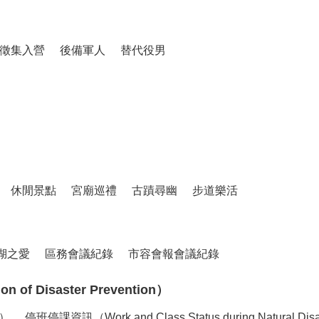
徵集入營
後備軍人
替代役男
休閒景點
宮廟巡禮
古蹟尋幽
步道樂活
湖之愛
區務會議紀錄
市容會報會議紀錄
of Disaster Prevention）
n）
停班停課資訊（Work and Class Status during Natural Dis