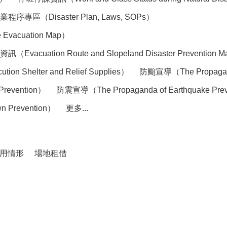
（Disaster Plan, Laws, SOPs）
acuation Map）
tion Route and Slopeland Disaster Prevention 
elter and Relief Supplies）
防颱宣導（The Propaganda
Prevention）
防震宣導（The Propaganda of Earthquake Pre
 Prevention）
更多...
用情形
場地租借