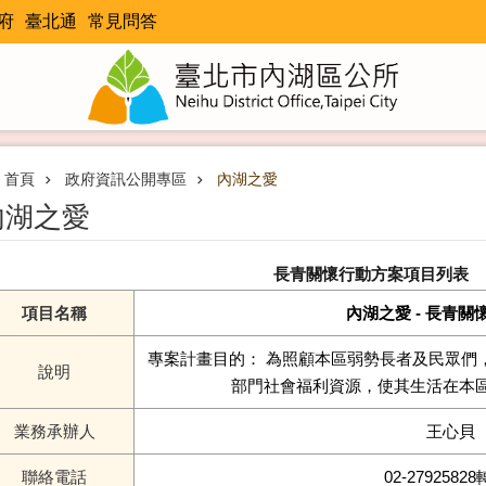
府
臺北通
常見問答
首頁
政府資訊公開專區
內湖之愛
內湖之愛
長青關懷行動方案項目列表
項目名稱
內湖之愛 - 長青關
專案計畫目的： 為照顧本區弱勢長者及民眾們
說明
部門社會福利資源，使其生活在本
業務承辦人
王心貝
聯絡電話
02-27925828