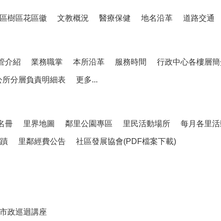
區樹區花區徽
文教概況
醫療保健
地名沿革
道路交通
管介紹
業務職掌
本所沿革
服務時間
行政中心各樓層簡
公所分層負責明細表
更多...
名冊
里界地圖
鄰里公園專區
里民活動場所
每月各里活
蹟
里鄰經費公告
社區發展協會(PDF檔案下載)
市政巡迴講座