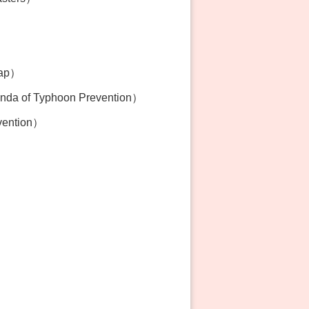
Map）
 of Typhoon Prevention）
vention）