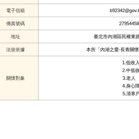
電子信箱
b92342@gov.t
傳真號碼
27954458
地址
臺北市內湖區民權東路
法規依據
本所「內湖之愛-長青關
1.低收
2.中低收
關懷對象
3.老人
4.身心障
5.清寒