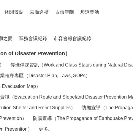
休閒景點
宮廟巡禮
古蹟尋幽
步道樂活
湖之愛
區務會議紀錄
市容會報會議紀錄
of Disaster Prevention）
n）
停班停課資訊（Work and Class Status during Natural Dis
（Disaster Plan, Laws, SOPs）
acuation Map）
tion Route and Slopeland Disaster Prevention 
elter and Relief Supplies）
防颱宣導（The Propaganda
Prevention）
防震宣導（The Propaganda of Earthquake Pre
 Prevention）
更多...