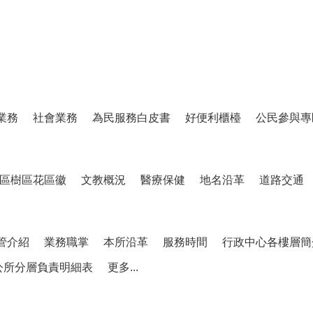
業務
社會業務
為民服務白皮書
好便利櫃檯
公民參與專
區樹區花區徽
文教概況
醫療保健
地名沿革
道路交通
管介紹
業務職掌
本所沿革
服務時間
行政中心各樓層簡
公所分層負責明細表
更多...