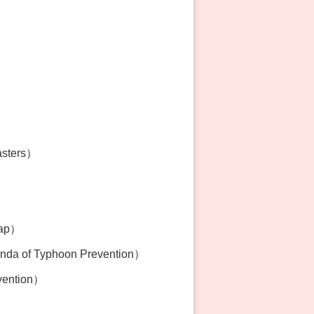
asters）
Map）
 of Typhoon Prevention）
vention）