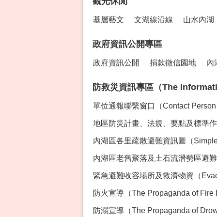
觀光休閒
基層藝文
文湖線沿線
山水內湖
政府資訊公開專區
政府資訊公開
捐款徵信園地
內
防救災資訊專區（The Information 
單位通報聯繫窗口（Contact Perso
地區防災計畫、法規、要點及標準作業程序專區
內湖區各里疏散避難資訊圖（Simple Ev
內湖區老舊聚落及土石流潛勢區避難資訊（Evacua
緊急避難收容場所及救濟物資（Evacution Sh
防火宣導（The Propaganda of Fire 
防溺宣導（The Propaganda of Drown