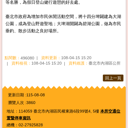
等名勝，為假日登山健行遊憩的好去處。
臺北市政府為增加市民休閒活動空間，將十四分埤闢建為大湖
公園，成為登山野遊聖地；大埤湖開闢為碧湖公園，做為市民
垂釣、散步活動之良好場所。
點閱數：
資料更新：
108-04-15 15:20
496080
資料檢視：
108-04-15 15:20
資料維護：
臺北市內湖區公所
回上一頁
:::
更新日期
115-08-08
瀏覽人次
3860
地址：114059 臺北市內湖區民權東路6段99號4, 5樓
本所交通位
置暨停車資訊
總機：02-27925828