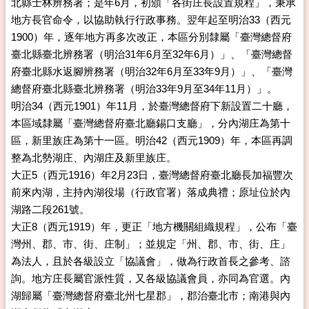
北縣士林辨務署；是年6月，初頒「各街庄長設置規程」，秉承
地方長官命令，以協助執行行政事務。翌年起至明治33（西元
1900）年，逐年地方再多次改正，本區分別隸屬「臺灣總督府
臺北縣臺北辨務署（明治31年6月至32年6月）」、「臺灣總督
府臺北縣水返腳辨務署（明治32年6月至33年9月）」、「臺灣
總督府臺北縣臺北辨務署（明治33年9月至34年11月）」。
明治34（西元1901）年11月，於臺灣總督府下新設置二十廳，
本區域隸屬「臺灣總督府臺北廳錫口支廳」，分內湖庄為第十
區，新里族庄為第十一區。明治42（西元1909）年，本區再調
整為北勢湖庄、內湖庄及新里族庄。
大正5（西元1916）年2月23日，臺灣總督府臺北廳長加福豐次
前來內湖，主持內湖役場（行政官署）落成典禮；原址位於內
湖路二段261號。
大正8（西元1919）年，更正「地方機關組織規程」，公布「臺
灣州、郡、市、街、庄制」；並規定「州、郡、市、街、庄」
為法人，且於各級設立「協議會」，做為行政首長之參考、諮
詢。地方庄長屬官派性質，又各級協議會員，亦同為官選。內
湖歸屬「臺灣總督府臺北州七星郡」，郡治臺北市；南港與內