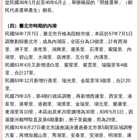
從民國36年1月起至40年6月止，舉辦兩屆的「間接選舉」（鄉
民代表選舉產生）鄉長。
（四）臺北市時期的內湖
民國56年7月7日，臺北市升格為院轄市後，本區於57年7月1日
調整劃歸臺北市，成為內湖區，全區分為13個里，計有西湖
里、洲子里、港墘里、湖興里、週美里、石潭里、紫陽里、內
湖里、碧山里、大湖里、葫洲里、五分里、內溝里。
民國61年4月又新增清白里、紫星里、紫雲里、瑞陽里等4個
里，合計17里。
民國63年12月新增行善里、瑞光里、金龍里等3個里，合計20
里。
民國79年3月，第4期行政區調整，再新增西康里、西安里、港
富里、港華里、港都里、湖濱里、金瑞里、湖元里、樂康里、
東湖里等10里，本區由原來20里擴增為30里，83年5月1日，因
基隆河截彎取直及第6期重劃，洲子里裁撤，而為29里。
民國91年6月27日臺北市議會議決通過臺北市第5期里區域調整
方案，再增加麗山里、秀湖里、安泰里、安湖里、明湖里、康