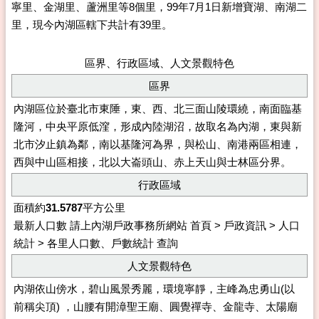
寧里、金湖里、蘆洲里等8個里，99年7月1日新增寶湖、南湖二
里，現今內湖區轄下共計有39里。
區界、行政區域、人文景觀特色
區界
內湖區位於臺北市東陲，東、西、北三面山陵環繞，南面臨基
隆河，中央平原低漥，形成內陸湖沼，故取名為內湖，東與新
北市汐止鎮為鄰，南以基隆河為界，與松山、南港兩區相連，
西與中山區相接，北以大崙頭山、赤上天山與士林區分界。
行政區域
面積約
31.5787
平方公里
最新人口數 請上內湖戶政事務所網站 首頁 > 戶政資訊 > 人口
統計 > 各里人口數、戶數統計 查詢
人文景觀特色
內湖依山傍水，碧山風景秀麗，環境寧靜，主峰為忠勇山(以
前稱尖頂) ，山腰有開漳聖王廟、圓覺禪寺、金龍寺、太陽廟