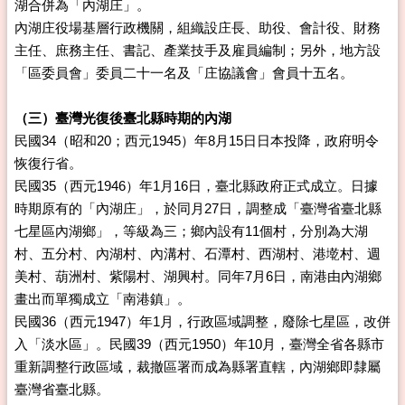
湖合併為「內湖庄」。
內湖庄役場基層行政機關，組織設庄長、助役、會計役、財務
主任、庶務主任、書記、產業技手及雇員編制；另外，地方設
「區委員會」委員二十一名及「庄協議會」會員十五名。
（三）臺灣光復後臺北縣時期的內湖
民國34（昭和20；西元1945）年8月15日日本投降，政府明令
恢復行省。
民國35（西元1946）年1月16日，臺北縣政府正式成立。日據
時期原有的「內湖庄」，於同月27日，調整成「臺灣省臺北縣
七星區內湖鄉」，等級為三；鄉內設有11個村，分別為大湖
村、五分村、內湖村、內溝村、石潭村、西湖村、港墘村、週
美村、葫洲村、紫陽村、湖興村。同年7月6日，南港由內湖鄉
畫出而單獨成立「南港鎮」。
民國36（西元1947）年1月，行政區域調整，廢除七星區，改併
入「淡水區」。民國39（西元1950）年10月，臺灣全省各縣市
重新調整行政區域，裁撤區署而成為縣署直轄，內湖鄉即隸屬
臺灣省臺北縣。