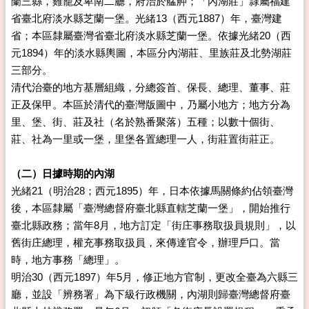
蘭三縣，雞籠及卑南二廳，府治於艋舺；「內湖莊」隸屬福建
省臺北府淡水縣芝蘭一堡。光緒13（西元1887）年，臺灣建
省；本區隸屬臺灣省臺北府淡水縣芝蘭一堡。依據光緒20（西
元1894）年的淡水縣輿圖，本區分內湖莊、里族莊及北勢湖莊
三部分。
清代治臺的地方基層組織，分總簽首、保長、總理、董事、莊
正及保甲。本區於清代的臺灣版圖中，乃屬小地方；地方分為
里、堡、街、莊及社（名於熟番聚落）五種；以數十個街、
莊、社為一里或一堡，里堡各置總理一人，街莊置街莊正。
（二）日據時期的內湖
光緒21（明治28；西元1895）年，日本依據馬關條約佔領臺灣
後，本區隸屬「臺灣總督府臺北縣直轄芝蘭一堡」，開始推行
臺北縣政務；當年8月，地方訂定「街庄事務取扱員規則」，以
舊街庄總理，權充事務取扱員，來傳達官令，辦理戶口。當
時，地方事務「總理」。
明治30（西元1897）年5月，修正地方官制，更改全臺為六縣三
廳，並設「辨務署」為下級行政機關，內湖則歸臺灣總督府臺