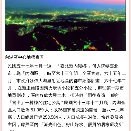
內湖區中心地帶夜景
民國五十七年七月一道。「臺北縣內湖鄉 」併入院轄臺北
市，為「內湖區」；時至六十三年間，全區禁建。六十五年二
月，市政府發佈大湖里附近地區的都市細部計畫；六十七年二
月 ，在新里族段因溝火炭坑小段和五分小段 ，辦理第一期市
地重劃後 ，區內各處大興土木；頓時似「雨後春筍」 般的
「冒出」一棟棟的住宅公寓 " 民國六十三年十二月底，內湖全
區人口數為 51,369 人；以26個寒暑飛速的開發，至八十九年
底，人口總數已達253,584人，人口成長4.94倍。快速發展的
主因，應拜區內 「湖光山色、好山好水」優質的居家環境所