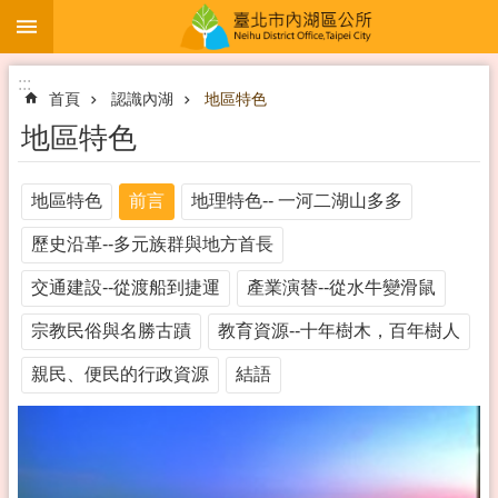
:::
跳到主要內容區塊
:::
首頁
認識內湖
地區特色
地區特色
地區特色
前言
地理特色-- 一河二湖山多多
歷史沿革--多元族群與地方首長
交通建設--從渡船到捷運
產業演替--從水牛變滑鼠
宗教民俗與名勝古蹟
教育資源--十年樹木，百年樹人
親民、便民的行政資源
結語