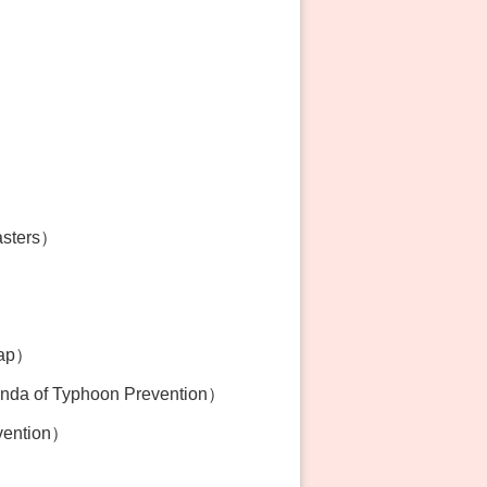
asters）
Map）
 of Typhoon Prevention）
vention）