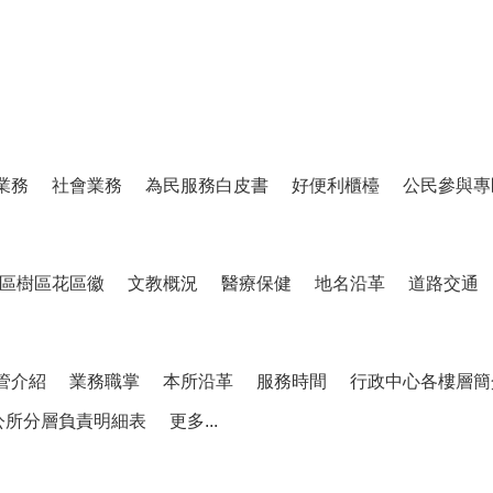
業務
社會業務
為民服務白皮書
好便利櫃檯
公民參與專
區樹區花區徽
文教概況
醫療保健
地名沿革
道路交通
管介紹
業務職掌
本所沿革
服務時間
行政中心各樓層簡
公所分層負責明細表
更多...