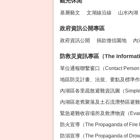
觀光休閒
基層藝文
文湖線沿線
山水內湖
政府資訊公開專區
政府資訊公開
捐款徵信園地
內
防救災資訊專區（The Information 
單位通報聯繫窗口（Contact Perso
地區防災計畫、法規、要點及標準作業程序專區
內湖區各里疏散避難資訊圖（Simple Ev
內湖區老舊聚落及土石流潛勢區避難資訊（Evacua
緊急避難收容場所及救濟物資（Evacution Sh
防火宣導（The Propaganda of Fire 
防溺宣導（The Propaganda of Drown