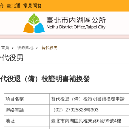
府
臺北通
常見問答
首頁
役政園地
替代役男
替代役男
代役退（備）役證明書補換發
項目名稱
替代役退（備）役證明書補換發申請
聯絡電話
（02）27925828轉303
地址
臺北市內湖區民權東路6段99號4樓