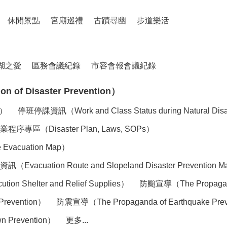
休閒景點
宮廟巡禮
古蹟尋幽
步道樂活
湖之愛
區務會議紀錄
市容會報會議紀錄
of Disaster Prevention）
n）
停班停課資訊（Work and Class Status during Natural Dis
（Disaster Plan, Laws, SOPs）
acuation Map）
tion Route and Slopeland Disaster Prevention 
elter and Relief Supplies）
防颱宣導（The Propaganda
Prevention）
防震宣導（The Propaganda of Earthquake Pre
 Prevention）
更多...