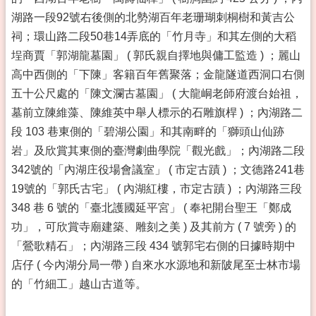
湖路一段92號右後側的北勢湖百年老珊瑚刺桐樹和黃吉公
祠；環山路二段50巷14弄底的「竹月寺」和其左側的大稻
埕商賈「郭湖龍墓園」 ( 郭氏親自擇地與傭工監造 ) ；麗山
高中西側的「下陳」客籍百年舊聚落；金龍隧道西洞口右側
五十公尺處的「陳文瀾古墓園」 ( 大龍峒老師府渡台始祖，
墓前立陳維藻、陳維英中舉人標示的石雕旗桿 ) ；內湖路二
段 103 巷東側的「碧湖公園」和其南畔的「獅頭山仙跡
岩」及欣賞其東側的臺灣劇曲學院「觀光戲」；內湖路二段
342號的「內湖庄役場會議室」 ( 市定古蹟 ) ；文德路241巷
19號的「郭氏古宅」 ( 內湖紅樓，市定古蹟 ) ；內湖路三段
348 巷 6 號的「臺北護國延平宮」 ( 奉祀開台聖王「鄭成
功」，可欣賞寺廟建築、雕刻之美 ) 及其前方 ( 7 號旁 ) 的
「鶯歌精石」；內湖路三段 434 號郭宅右側的日據時期中
店仔 ( 今內湖分局一帶 ) 自來水水源地和新陂尾至士林市場
的「竹細工」越山古道等。