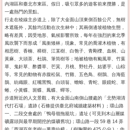
內湖區和臺北市東區。假日，吸引眾多的遊客前來攬勝，是
一處熱門的景點。
行走在稜線主步道上，除了大金面山頂東側百餘公尺，無樹
木遮蔭外，其餘均活動在次生林中；其兩側邊坡植物生態，
略有差異，因受地形、氣候影響所致，每年在強烈的東北季
風吹襲下而形成「風衝矮林」現象。常見的喬灌木植物，有
相思樹、香楠、樟樹、江某樹、白匏子、青剛櫟、血桐、山
黃麻、大頭茶、杜鵑、筆筒樹等；地被植物有颱風草、竹葉
草、鬼針草、酢醬草、芒萁、月桃、野牡丹、姑婆芋、山棕
等。常見的動物有赤腹松鼠、竹雞、五色鳥、樹鵲、台海藍
鵲、紡織眼、紅嘴黑鴨、白頭翁、蟾蜍、青蛇、眼鏡蛇、草
蜥、小黃蝶、斑蝶、鳳蝶、蟬等。
步道附近的人文景觀，有大金面山南側山腰處的「北勢湖清
代打石場」遺跡 ( 石條提供臺北府城牆建築材料 ) ；環山路
一、二段交會處的「鴨母嶺拖籠坑」遺址 ( 可見到木山層媒
礦露頭與最早期開挖的煤礦舊坑)；環山路一段 59 巷 14 弄
的「西湖百年老樹一萬壽仙樟」 ( 樹胸圍約 425 公分 ) ；內