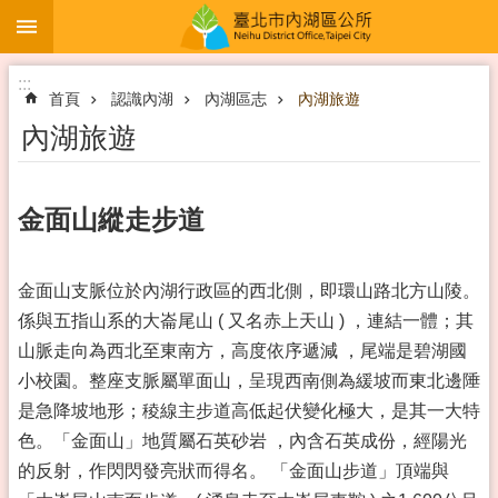
:::
跳到主要內容區塊
:::
首頁
認識內湖
內湖區志
內湖旅遊
內湖旅遊
金面山縱走步道
金面山支脈位於內湖行政區的西北側，即環山路北方山陵。
係與五指山系的大崙尾山 ( 又名赤上天山 ) ，連結一體；其
山脈走向為西北至東南方，高度依序遞減 ，尾端是碧湖國
小校園。整座支脈屬單面山，呈現西南側為緩坡而東北邊陲
是急降坡地形；稜線主步道高低起伏變化極大，是其一大特
色。「金面山」地質屬石英砂岩 ，內含石英成份，經陽光
的反射，作閃閃發亮狀而得名。 「金面山步道」頂端與