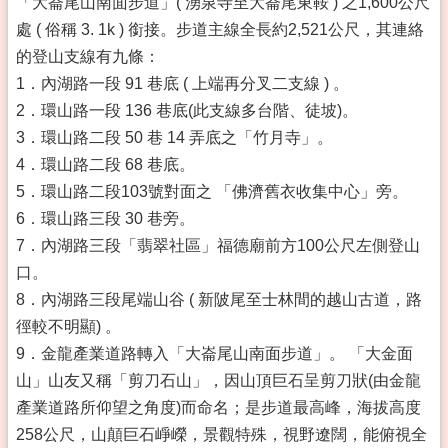
「大崙尾山南面步道」( 湧泉寺至大崙尾東鞍 ) 之1,600公尺
處 ( 俗稱 3. 1k ) 銜接。步道主線全長約2,521公尺，其連絡
的登山支線有九條：
1．內湖路一段 91 巷底 ( 上端再分叉二支線 ) 。
2．環山路一段 136 巷底(此支線多台階、徒坡)。
3．環山路二段 50 巷 14 弄底之「竹月寺」。
4．環山路二段 68 巷底。
5．環山路二段103號對面之 「佛濟舊衣收集中心」旁。
6．環山路三段 30 巷旁。
7．內湖路三段「翡翠社區」福德廟前方100公尺左側登山
口。
8．內湖路三段尾端山谷 ( 新陂尾至士林間的越山古道，路
徑較不明顯) 。
9．金龍產業道路轉入「大崙尾山南面步道」。 「大金面
山」山友又稱「剪刀石山」，因山頂巨石呈剪刀狀(由金龍
產業道路所仰望之角度)而命名；是步道最高峰，海拔高度
258公尺，山顛巨石崢嶸，景觀特殊，視野遼闊，能俯視全