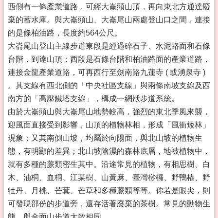
西側有一條產業道路，可經大崙頭山頂，再向東北方通達廢
棄的蓄水庫。與大崙頭山、大崙尾山兩處登山口之間，連接
的是條柏油路，長度約564公尺。
大崙尾山登山主線步道東段是經過碎石子、水泥路面和石條
台階，到達山頂；西段是石條台階和柏油路面的產業道路，
連接金龍產業道路，可再西行至劍南路九蓮寺 ( 或湧泉寺 )
。其支線有西北側的「中央社區支線」與兩條南坡支線及西
南方的「高壓鐵塔支線」，構成一網狀步道系統。
由於大崙頭山與大崙尾山地勢較高，強烈的東北季風來襲，
迎風面直接受到影響，山頂的植物林相，形成「風衝矮林」
現象；又其南側山坡，均屬於向陽面，與北山坡的植物生
態，有明顯的差異；北山坡陰濕的森林底層，地被植物中，
就有多種的蕨類密生其中。沿途常見的植物，有相思樹、白
木、油桐、血桐、江某樹、山黃麻、臺灣桫欏、野鴨樁、野
牡丹、月桃、芒萁、芒草和多種蕨類等等。你若是眼尖，則
可發現部份的步道旁，還存活著廢棄的茶樹。常見的動物生
態，與金面山步道大致相同。