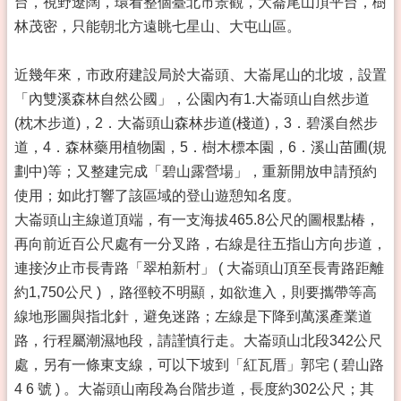
台，視野遼闊，環看整個臺北市景觀，大崙尾山頂平台，樹
林茂密，只能朝北方遠眺七星山、大屯山區。
近幾年來，市政府建設局於大崙頭、大崙尾山的北坡，設置
「內雙溪森林自然公國」，公園內有1.大崙頭山自然步道
(枕木步道)，2．大崙頭山森林步道(棧道)，3．碧溪自然步
道，4．森林藥用植物園，5．樹木標本園，6．溪山苗圃(規
劃中)等；又整建完成「碧山露營場」，重新開放申請預約
使用；如此打響了該區域的登山遊憩知名度。
大崙頭山主線道頂端，有一支海拔465.8公尺的圖根點椿，
再向前近百公尺處有一分叉路，右線是往五指山方向步道，
連接汐止市長青路「翠柏新村」 ( 大崙頭山頂至長青路距離
約1,750公尺 ) ，路徑較不明顯，如欲進入，則要攜帶等高
線地形圖與指北針，避免迷路；左線是下降到萬溪產業道
路，行程屬潮濕地段，請謹慎行走。大崙頭山北段342公尺
處，另有一條東支線，可以下坡到「紅瓦厝」郭宅 ( 碧山路
4 6 號 ) 。大崙頭山南段為台階步道，長度約302公尺；其