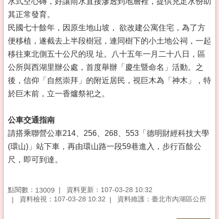
水式空心磚，好讓雨水直接滲透到地層裡，提供充足水份助
其正常發育。
民國七十餘年，因原生地山坡， 欲改建公寓住宅，為了方
便移植，遂截去上半段樹冠，連同樹下的小土地公祠，一起
移往東北側五十公尺的現 址。八十五年一月二十八日，區
公所與西湖里辦公處，首度舉辦「慶生暨命名」活動。之
後，信仰「自然崇拜」的附近居民，視巨木為「神木」，特
於巨木前，立一香爐祭祀之。
公車交通指南
請搭乘聯營公車214、256、268、553「德明財經科技大學
(環山)」站下車，再由環山路一段59巷進入，步行百餘公
尺，即可到達。
點閱數：
資料更新：107-03-28 10:32
13009
資料檢視：107-03-28 10:32
資料維護：臺北市內湖區公所