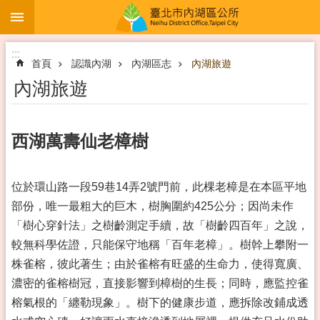
:::
跳到主要內容區塊
:::
首頁
認識內湖
內湖區志
內湖旅遊
內湖旅遊
西湖萬壽仙老樟樹
位於環山路一段59巷14弄2號門前，此棵老樟是在本區平地
部份，唯一最粗大的巨木，樹胸圍約425公分；因尚未作
「樹心穿針法」之樹齡測定手續，故「樹齡四百年」之說，
較無科學佐證，只能保守地稱「百年老樟」。樹幹上攀附一
株雀榕，彼此著生；由於雀榕有旺盛的生命力，使得寬廣、
濃密的雀榕樹冠，直接影響到樟樹的生長；同時，應監控雀
榕氣根的「纏勒現象」。樹下的健康步道，應拆除改鋪成透