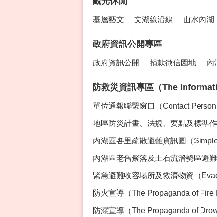
觀光休閒
基層藝文
文湖線沿線
山水內湖
政府資訊公開專區
政府資訊公開
捐款徵信園地
內
防救災資訊專區（The Information 
單位通報聯繫窗口（Contact Perso
地區防災計畫、法規、要點及標準作業程序專區
內湖區各里疏散避難資訊圖（Simple Ev
內湖區老舊聚落及土石流潛勢區避難資訊（Evacua
緊急避難收容場所及救濟物資（Evacution Sh
防火宣導（The Propaganda of Fire 
防溺宣導（The Propaganda of Drown