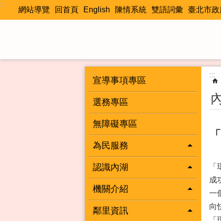
:::
跳到主要內容區塊
網站導覽
回首頁
English
陳情系統
雙語詞彙
臺北市政
:::
:::
宣導事項專區
選務專區
無障礙專區
「
為民服務
認識內湖
「
成
機關介紹
一
向
鄰里資訊
「