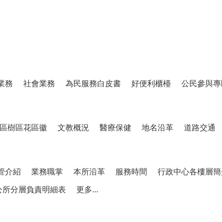
業務
社會業務
為民服務白皮書
好便利櫃檯
公民參與專
區樹區花區徽
文教概況
醫療保健
地名沿革
道路交通
管介紹
業務職掌
本所沿革
服務時間
行政中心各樓層簡
公所分層負責明細表
更多...