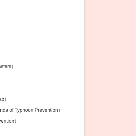
asters）
Map）
 of Typhoon Prevention）
vention）