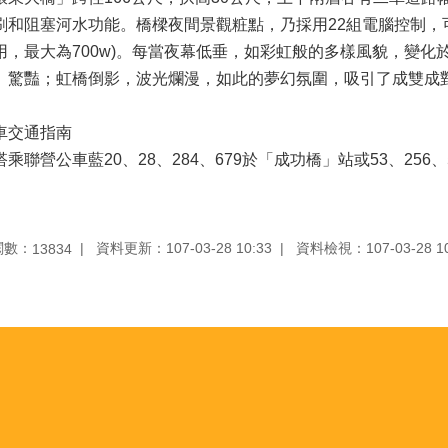
刷和阻塞河水功能。橋樑夜間景觀粧點，乃採用22組電腦控制，可變
用，最大為700w)。每當夜幕低垂，如彩虹般的多樣風貌，變
」驚豔；虹橋倒影，波光爛漫，如此的夢幻氛圍，吸引了成雙成
車交通指南
搭乘聯營公車藍20、28、284、679於「成功橋」站或53、25
。
閱數：
資料更新：107-03-28 10:33
資料檢視：107-03-28 10
13834