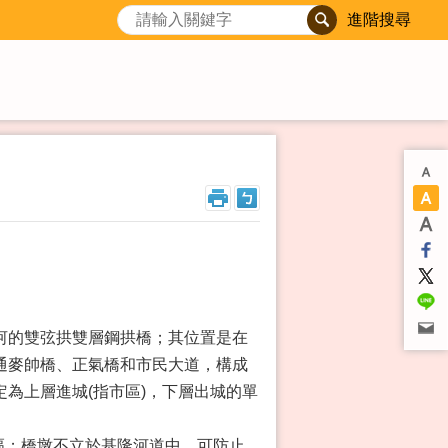
進階搜尋
河的雙弦拱雙層鋼拱橋；其位置是在
通麥帥橋、正氣橋和市民大道，構成
為上層進城(指市區)，下層出城的單
路幅；橋墩不立於基隆河道中，可防止