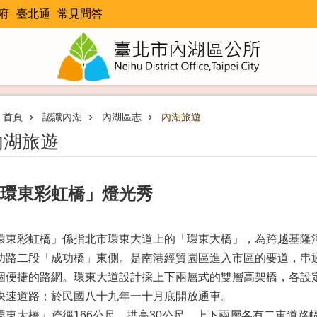
府
臺北通
常見問答
首頁
認識內湖
內湖區志
內湖旅遊
內湖旅遊
環東彩虹橋」燈光秀
環東彩虹橋」係指北市環東大道上的「環東大橋」，為跨越基隆
功路二段「成功橋」東側。是南港經貿園區進入市區的要道，串
個便捷的路網。環東大道設計採上下兩層式的雙層高架橋，各設定
快速道路；於民國八十九年一十月底開放通車。
環東大橋」跨徑166公尺，拱高30公尺，上下兩層各有二車道