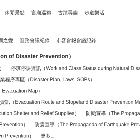
休閒景點
宮廟巡禮
古蹟尋幽
步道樂活
湖之愛
區務會議紀錄
市容會報會議紀錄
of Disaster Prevention）
n）
停班停課資訊（Work and Class Status during Natural Dis
（Disaster Plan, Laws, SOPs）
acuation Map）
tion Route and Slopeland Disaster Prevention 
elter and Relief Supplies）
防颱宣導（The Propaganda
Prevention）
防震宣導（The Propaganda of Earthquake Pre
 Prevention）
更多...