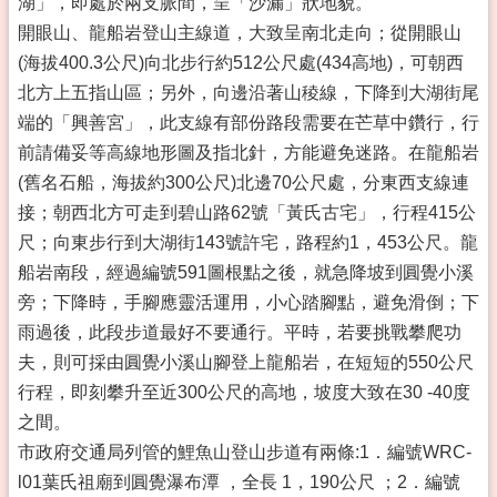
湖」，即處於兩支脈間，呈「沙漏」狀地貌。
開眼山、龍船岩登山主線道，大致呈南北走向；從開眼山
(海拔400.3公尺)向北步行約512公尺處(434高地)，可朝西
北方上五指山區；另外，向邊沿著山稜線，下降到大湖街尾
端的「興善宮」，此支線有部份路段需要在芒草中鑽行，行
前請備妥等高線地形圖及指北針，方能避免迷路。在龍船岩
(舊名石船，海拔約300公尺)北邊70公尺處，分東西支線連
接；朝西北方可走到碧山路62號「黃氏古宅」，行程415公
尺；向東步行到大湖街143號許宅，路程約1，453公尺。龍
船岩南段，經過編號591圖根點之後，就急降坡到圓覺小溪
旁；下降時，手腳應靈活運用，小心踏腳點，避免滑倒；下
雨過後，此段步道最好不要通行。平時，若要挑戰攀爬功
夫，則可採由圓覺小溪山腳登上龍船岩，在短短的550公尺
行程，即刻攀升至近300公尺的高地，坡度大致在30 -40度
之間。
市政府交通局列管的鯉魚山登山步道有兩條:1．編號WRC-
l01葉氏祖廟到圓覺瀑布潭 ，全長 1，190公尺 ；2．編號