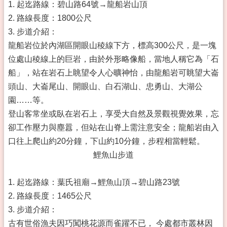
1. 起迄路線：碧山路64號→龍船岩山頂
2. 路線長度：1800公尺
3. 步道介紹：
龍船岩位於內湖區開眼山稜線下方，標高300公尺，是一塊
位處山稜線上的巨岩，由於外形略像船，當地人稱它為「石
船」，站在岩石上眺望令人心曠神怡，由龍船岩可眺望大崙
頭山、大崙尾山、開眼山、白石湖山、忠勇山、大湖公
園……等。
登山客常坐或臥在岩石上，享受大自然及景觀視覺效果，忘
卻工作壓力與塵囂，但站在山脊上需注意安全；龍船岩由入
口往上爬山約20分鐘，下山約10分鐘，步程相當輕鬆。
鯉魚山步道
1. 起迄路線：葉氏祖廟→鯉魚山頂→碧山路23號
2. 路線長度：1465公尺
3. 步道介紹：
古有世俗漁夫因巧闖桃花源而雀躍不已， 今處都市叢林因