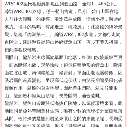
WRC-l02葉氏祖廟經鯉魚山到碧山路，全程1，465公尺。
綽號WRC-l01路線，係一登山古道；早期，碧山山區在地
人前往大湖唯一的捷徑。沿途茂林成蔭，清幽小徑，潺潺的
溪流、悅耳的鳥鳴，有如走進「桃花源」；此路段的絕妙景
觀，堪稱「內湖第一」。編號WRc，l02步道，大都行走於
台階上，建註遊客從碧山路經鯉魚山頂，再步下葉氏祖廟，
如此腳程較輕鬆。
開眼山、龍船岩主線屬於單面山地形，東側山坡較緩坡而另
一面為斷崖地貌，形勢險峻；類似這種地形的鯉魚山，斷崖
面在北山坡，南側尾陵是「豬背斜」單面山老地層特徵，因
受岩層的差異變化，呈現高低起伏狀；由於長期遭受風化或
侵蝕作用，鬆脆的頁岩地層，因此產生凹陷。站立於開眼
山、龍船岩和鯉魚山頂端，視野開闊，適合遠眺。
龍船岩、鯉魚山皆屬於低海拔丘陵地，以氣候環境來看，此
地區同是亞熱帶闊葉林生態，唯有少數的琉球松針葉樹散落
其間。較特殊的是龍船岩至東眼山之間的東側頂端，長期受
到強烈的東北季風侵襲，形成「風衝矮林」現象；其西南側