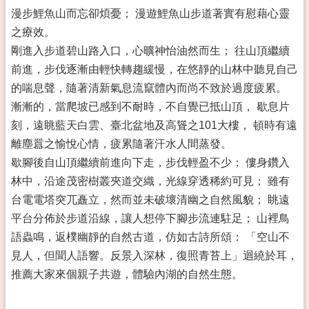
漫步鯉魚山而忘卻煩憂； 漫遊鯉魚山步道著實有慰藉心靈
之療效。
剛進入步道碧山路入口，心曠神怡油然而生； 往山頂繼續
前進，步伐逐漸由輕快轉趨緩慢，在悠靜的山林中聽見自己
的喘息聲，隨著清新氣息流竄體內而尚不致於過度疲累。
漸漸的，當爬坡已感到不耐時，不自覺已抵山頂， 歇息片
刻，遠眺藍天白雲、臺北盆地及高聳之101大樓， 頓時有遠
離塵囂之愉悅心情，疲累隨著汗水人間蒸發。
歇腳後自山頂繼續前進向下走，步伐輕盈不少； 僂身鑽入
林中，沿途茂密樹叢夾道交織，光線穿透稀約可見； 雖有
台電電塔突兀矗立，然而並未破壞清幽之自然風貌； 眺遠
平台分佈於步道沿線，讓人想停下腳步流連駐足； 山裡鳥
語蟲鳴，返樸幽靜的自然古道，仿如古詩所頌： 「空山不
見人，但聞人語響。反景入深林，復照青苔上」迴繞於耳，
推薦大家來個親子共遊，體驗內湖的自然生態。