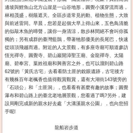
邊坡與鯉魚山北方山崖是一山谷地形，圓覺小溪穿流而過，
林相茂盛，樹蔭遮天。全區步道常見的動、植物生態，大致
與前述雷同。早晨，您若是起個大早上得山來，五色鳥清脆
的似敲木魚的啼聲，讓你一身清涼，散步林間絕不會叫你孤
獨的；另有成群的臺灣藍鵲，帶著牠那優美的長尾巴，快速
從頭頂飛越而過。附近的人文景觀，有多座寺廟可順道參訪
恆光禪寺、圓覺寺、碧山巖開漳聖王廟、金龍禪寺、太陽
廟、碧奉宮、葉姓祖廟和興善宮之外，也可以溜到碧山路
62號的「黃氏古宅」去看看防土匪的銳眼遺跡，古宅後方
有幾株百年老楓香也值得觀賞觀賞，還有大湖街143號旁的
「石頭公」和「土匪洞」，也看看有甚麼有趣的故事；圓覺
瀑布和碧山路上的臺北老地層景觀，您看過了嗎?另外，建
設局剛完成新的親水好去處「大溝溪親水公園」，也向您招
手呢!
龍船岩步道