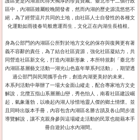
護區更是內湖居民得天獨厚的珍貴寶藏。臺北市十二個行政
區中，內湖區雖屬較晚開發者，然而內湖的歷史源流悠悠不
絕，為了經營這片共同的土地，由社區人士自發性的各種文
化運動如雨後春筍般應運而生，文化正在內湖生長植根。
身為公部門的內湖區公所對於地方文化的保存與復興更有著
義不容辭的責任，為了結合社區資源，強化社區凝結力，共
同營造社區新文化，打造內湖新形象，本所特規劃「臺北市
內湖區基層藝文活動一湖光山色嘉年華系列活動」，期望透
過公部門與民間攜手合作，創造內湖更美好的未來。
本系列活動中舉辦了一場大金面山縱走，配合專家地方文史
解說，北攬五指山系層層山巒，秀色怡人，南看社區建設崛
起，氣象蓬勃，以喚起內湖人珍惜地靈人傑的鄉土情懷。並
且同時出版本手冊，內容包含內湖區名勝古蹟及各山間步道
導覽解說，讓不克親身參與這場縱走活動的民眾也能藉本手
冊自遊於山水內湖間。