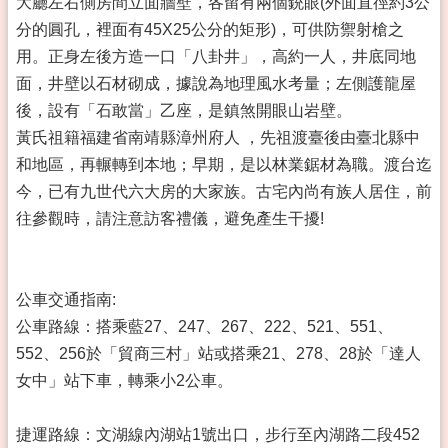
大廳左右側房間立面牆壁，各留有兩個銃眼(外面直徑約3公
分的圓孔，裡面有45X25公分的矩形)，可供防禦射槍之
用。正身左後方造一口「八卦井」，高約一人，井底同地
面，井壁以石材砌成，據說為地理風水考量；左側護龍屋
後，設有「石敢當」乙座，是鎮煞開眼山岩壁。
黃氏祖籍福建省南靖縣漳州府人 ，先祖渡臺後由臺北縣中
和地區，再輾轉到本地；早期，是以林業鋸材為職。渡台迄
今，已有九世代六大房的大家族。古宅內尚有族人居住，前
往參觀時，請注意訪客禮儀，避免產生干擾!
公車交通指南:
公車路線：搭乘藍27、247、267、222、521、551、
552、256於「貿商三村」站或搭乘21、278、28於「達人
女中」站下車，轉乘小2公車。
捷運路線：文湖線內湖站1號出口，步行至內湖路二段452