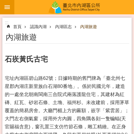
:::
跳到主要內容區塊
:::
首頁
認識內湖
內湖區志
內湖旅遊
內湖旅遊
石崁黃氏古宅
宅址內湖區碧山路62號；日據時期的舊門牌為「臺北州七
星郡內湖庄新里族白石湖80番地」。係於民國元年，建造
的一處坐北朝南閩南三合院式兩落護龍住宅，其建材為紅
磚、紅瓦、砂岩石條、土埆、福州杉。未改建前，採用茅草
覆蓋的簡易房舍。大廳門楣上方的匾額，嵌字「紫雲居」；
大門左右側氣窗，採用外方內圓，四角隅各刻一隻蝙蝠(天
官賜福含意)，窗孔置三支仿竹節石條，雕工精緻。在正身