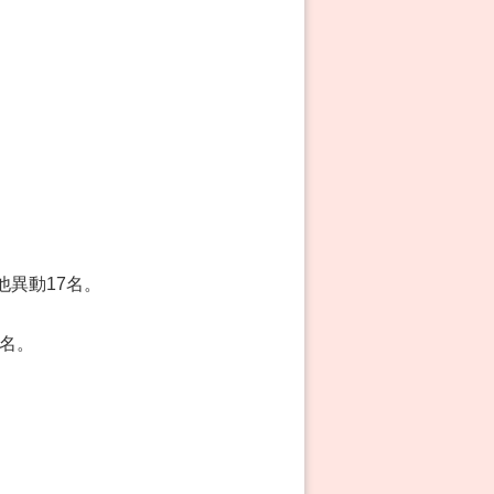
他異動17名。
5名。