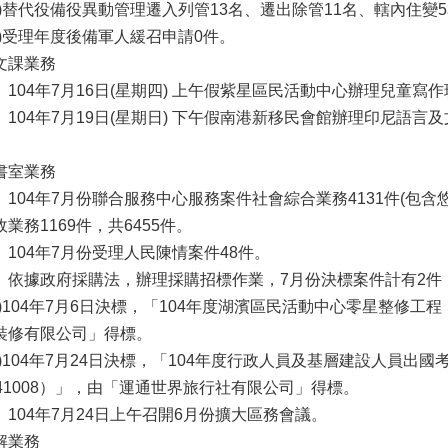
七)替代役備役異動管理遷入列管13名、遷出除管11名、轄內住變
八)受理年度後備軍人緩召申請0件。
文課業務
、104年7月16日(星期四) 上午假紫星區民活動中心辦理兒童寫作
、104年7月19日(星期日) 下午假南港新移民會館辦理印尼語言
。
書室業務
、104年7月份聯合服務中心服務案件社會綜合業務4131件(包含
政業務1169件，共6455件。
、104年7月份受理人民陳情案件48件。
、依據政府採購法，辦理採購招標作業，7月份決標案件計有2件
一)104年7月6日決標，「104年度湖濱區民活動中心零星整修工程
裝修有限公司」得標。
二)104年7月24日決標，「104年度行政人員及基層建設人員出
041008）」，由「運通世界旅行社有限公司」得標。
、104年7月24日上午召開6月份擴大區務會議。
解業務