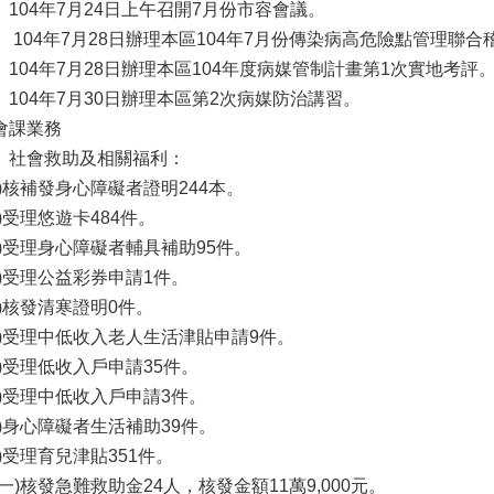
、104年7月24日上午召開7月份市容會議。
、 104年7月28日辦理本區104年7月份傳染病高危險點管理聯合
、104年7月28日辦理本區104年度病媒管制計畫第1次實地考評
、104年7月30日辦理本區第2次病媒防治講習。
會課業務
、社會救助及相關福利：
一)核補發身心障礙者證明244本。
二)受理悠遊卡484件。
三)受理身心障礙者輔具補助95件。
四)受理公益彩券申請1件。
五)核發清寒證明0件。
六)受理中低收入老人生活津貼申請9件。
七)受理低收入戶申請35件。
八)受理中低收入戶申請3件。
九)身心障礙者生活補助39件。
十)受理育兒津貼351件。
十一)核發急難救助金24人，核發金額11萬9,000元。