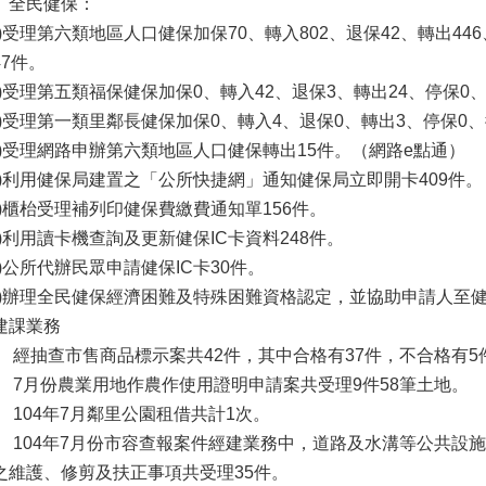
、全民健保：
一)受理第六類地區人口健保加保70、轉入802、退保42、轉出44
47件。
二)受理第五類福保健保加保0、轉入42、退保3、轉出24、停保0
三)受理第一類里鄰長健保加保0、轉入4、退保0、轉出3、停保0
四)受理網路申辦第六類地區人口健保轉出15件。（網路e點通）
五)利用健保局建置之「公所快捷網」通知健保局立即開卡409件。
六)櫃枱受理補列印健保費繳費通知單156件。
七)利用讀卡機查詢及更新健保IC卡資料248件。
八)公所代辦民眾申請健保IC卡30件。
九)辦理全民健保經濟困難及特殊困難資格認定，並協助申請人至
建課業務
、 經抽查市售商品標示案共42件，其中合格有37件，不合格有5
、 7月份農業用地作農作使用證明申請案共受理9件58筆土地。
、 104年7月鄰里公園租借共計1次。
、 104年7月份市容查報案件經建業務中，道路及水溝等公共設
之維護、修剪及扶正事項共受理35件。