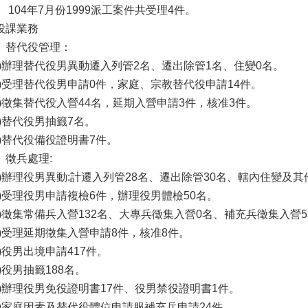
、 104年7月份1999派工案件共受理4件。
役課業務
、替代役管理：
一)辦理替代役男異動遷入列管2名、遷出除管1名、住變0名。
二)受理替代役男申請0件，家庭、宗教替代役申請14件。
三)徵集替代役入營44名，延期入營申請3件，核准3件。
四)替代役男抽籤7名。
五)替代役備役證明書7件。
、徵兵處理:
一)辦理役男異動:計遷入列管28名、遷出除管30名、轄內住變及其
二)受理役男申請複檢6件，辦理役男體檢50名。
三)徵集常備兵入營132名、大專兵徵集入營0名、補充兵徵集入營
四)受理延期徵集入營申請8件，核准8件。
五)役男出境申請417件。
六)役男抽籤188名。
七)辦理役男免役證明書17件、役男禁役證明書1件。
八)家庭因素及替代役體位申請服補充兵申請24件。