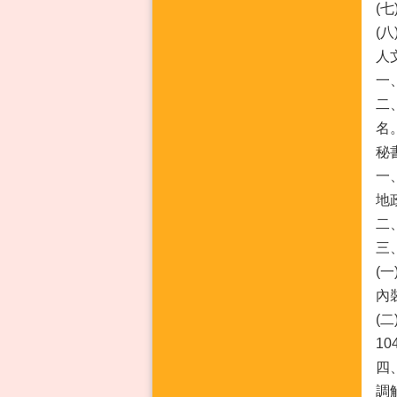
(
(
人
一
二
名
秘
一
地
二
三
(
內
(
1
四
調