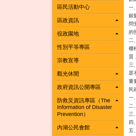
區民活動中心
一
銀
區政資訊
問
的
役政園地
二
性別平等專區
櫃
質
宗教宣導
三
眾
觀光休閒
重
政府資訊公開專區
民
一
防救災資訊專區（The
二
Information of Disaster
Prevention）
三
四
內湖公民會館
五