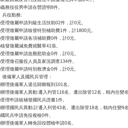
九)義務役役男申請在營證明8件。
、兵役勤務:
一)受理徵屬申請列級生活扶助02件，計0元。
二)受理徵屬申請核發特別補助費1件，計1800元。
三)受理徵屬申請各項補助費0件，計0元。
四)核發徵屬減免費就醫單41張。
五)受理徵屬申請急難慰助金0件，計0元。
六)受理徵召服役人員及家況調查134件。
七)受理徵屬申請特別救濟金0件，計0元。
、後備軍人及國民兵管理：
一)辦理後備軍人退伍歸鄉報到101名。
二)辦理後備軍人異動:遷入列管116名、遷出除管12名，轄內住變
三)受理申請核補發國民兵證書1件。
四)辦理國民兵異動:計遷入列管43名、遷出除管18名，轄內住變9
五)國民兵申請免役複檢0件。
六)辦理後備軍人轉免回役體檢申請0名。