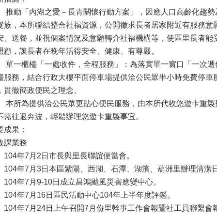
、 推動「內湖之愛－長青關懷行動方案」，因應人口高齡化趨
髮族，本所聯結整合社福資源，公開徵求長者居家附近有服務意
安、送餐，並視個案情況及意願轉介社福機構等，使區里長者能
照顧，讓長者在晚年活得安全、健康、有尊嚴。
、 單一櫃檯「一處收件，全程服務」：為落實單一窗口「一次
檯服務，結合行政大樓平面停車場提供洽公民眾半小時免費停車
，貫徹簡政便民之理念。
、 本所為提供洽公民眾更貼心便民服務，由本所代收悠遊卡重
不需往返奔波，輕鬆辦理悠遊卡重製事宜。
要成果：
政課業務
、104年7月2日市長與里長聯誼便當會。
、104年7月3日本區紫陽、西湖、石潭、湖濱、葫洲里辦理清潔
、104年7月9-10日成立昌鴻颱風災害應變中心。
、104年7月16日區民活動中心104年上半年度評鑑。
、104年7月24日上午召開7月份里幹事工作會報暨社工員聯繫會