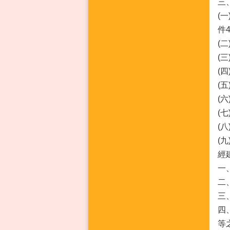
三
(
件
(
(
(
(
(
(
(
(
經
一
二
三
四
等