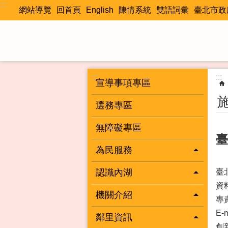
:::
跳到主要內容區塊
網站導覽
回首頁
English
陳情系統
雙語詞彙
臺北市政
:::
:::
宣導事項專區
選務專區
無障礙專區
臺
為民服務
認識內湖
臺
資
機關介紹
專
E-m
鄰里資訊
創