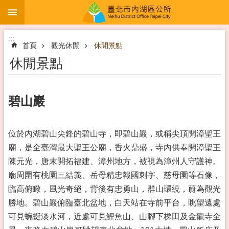
:::
跳到主要內容區塊
:::
首頁
觀光休閒
休閒景點
休閒景點
碧山巖
位於內湖碧山尖鋒的碧山寺，即碧山巖，或稱尖頂開漳聖王
廟，是全臺灣最大聖王公廟，香火鼎盛，寺內供奉開漳聖王
陳元光，唐末開拓福建、漳州地方，被視為漳州人守護神。
廟周圍有桃園三結義、岳母精忠報國刺字、慈母園等石像，
臨高俯瞰，風光奇絕，背後有忠勇山，群山環繞，蔚為觀光
勝地。碧山巖俯臨臺北盆地，白天站在寺前平台，眺望遠處
可見蜿蜒淡水河，近處可見鯉魚山、山腳下梯田及金龍寺全