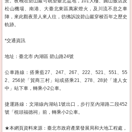
景。夜晚在碧山巖可眺望臺北盆地，101大樓、圓山飯店及
松山機場、南港、大臺北東區萬家燈火，及川流不息之車
陣，來此觀夜景人來人往，彷彿訴說碧山巖穿梭百年之歷史
軌跡。
*交通資訊
地址：臺北市 內湖區 碧山路24號
公車路線：搭乘藍27、247、267、222、521、551、55
2、256於「貿商三村」站或搭乘21、278、28於「達人女
中」站下車，轉乘小2公車。
捷運路線：文湖線內湖站1號出口，步行至內湖路二段452
號「梘頭福德祠」前，轉乘小2公車。
★本網頁資料來源：臺北市政府產業發展局和大地工程處，