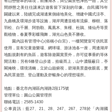
有山巒疊翠的環境，前擁湖水，與公園景色渾然一體，其空
間靜態之美往往讓來訪遊客留下深刻的印象。自民國76年
闢建以來，陸續完成湖邊東側綠地美化、增建中國式涼亭、
九曲橋及環湖步道等設施，湖岸周遭並植有流蘇、柳樹、落
羽松、白千層、阿勃勒、鳳凰木、朱槿、杜鵑、矮仙丹等景
觀植物，春夏季彩蝶飛舞，湖光山色美不勝收。
園內設有管理中心(俗稱小白宮)，一樓閱覽室可供民眾
使用，並有兒童遊樂場、網球場、游泳池各一座，周邊湖岸
地點規劃有釣魚區，遊客除遊園賞景外，亦可從事垂釣等休
閒活動；另有6條登山步道，拾級而上，山中濃蔭蔽日，亭
閣掩映，環境清幽，立於山巔俯視，碧湖美景盡收眼底，實
為民眾遊憩、登山運動及舒暢身心的理想場所。
地點：臺北市內湖區內湖路2段175號
管理單位：圓山公園管理所
聯絡電話：2585-1430
公車資訊：藍27、21、28、247、267、278於「內湖國