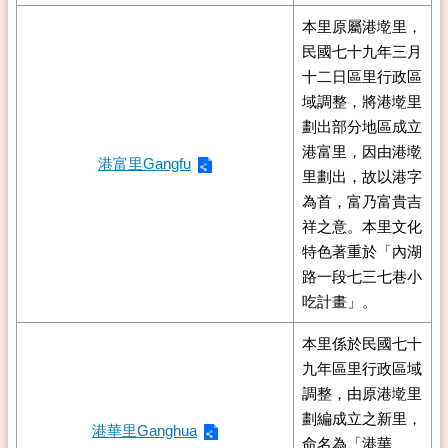
本里原屬港墘里，
民國七十九年三月
十二日區里行政區
域調整，將港墘里
劃出部分地區成立
港富里，因由港墘
港富里Gangfu
里劃出，故以港字
為首，富乃富貴吉
祥之意。本里文化
特色著重於「內湖
路一段七三七巷小
吃計畫」。
本里係於民國七十
九年區里行政區域
調整，由原港墘里
劃編成立之新里，
港華里Ganghua
命名為「港華