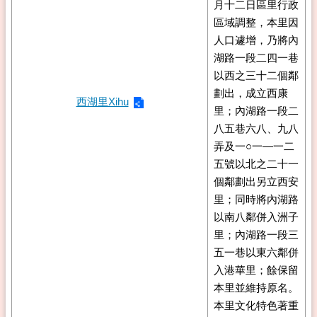
月十二日區里行政
區域調整，本里因
人口遽增，乃將內
湖路一段二四一巷
以西之三十二個鄰
劃出，成立西康
西湖里Xihu
里；內湖路一段二
八五巷六八、九八
弄及一○一—一二
五號以北之二十一
個鄰劃出另立西安
里；同時將內湖路
以南八鄰併入洲子
里；內湖路一段三
五一巷以東六鄰併
入港華里；餘保留
本里並維持原名。
本里文化特色著重