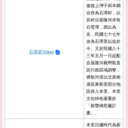
復後上灣子與羊稠
合併為石潭村，以
其村沿基隆河岸有
石璧潭，因以為
名，民國七十七年
改為石潭里以迄於
今。又於民國八十
石潭里Shitan
三年五月一日起配
合基隆河截彎取直
區行政區域調整，
將新河道以北原南
港區東新里部分地
區併入本里。本里
文化特色著重於
「新豐磚窯廠計
畫」。
本里日據時代為新