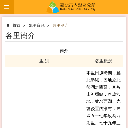
:::
跳到主要內容區塊
:::
首頁
鄰里資訊
各里簡介
各里簡介
簡介
里 別
各里概況
本里日據時期，屬
北勢湖，因地處北
勢湖之西部，且被
山河環繞，略成盆
地，故名西湖。光
復後置西湖村，民
國五十七年改為西
湖里。七十九年三