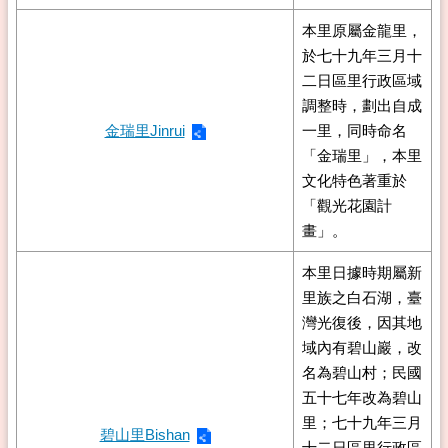
本里原屬金龍里，
於七十九年三月十
二日區里行政區域
調整時，劃出自成
金瑞里Jinrui
一里，同時命名
「金瑞里」，本里
文化特色著重於
「觀光花園計
畫」。
本里日據時期屬新
里族之白石湖，臺
灣光復後，因其地
域內有碧山巖，改
名為碧山村；民國
五十七年改為碧山
里；七十九年三月
碧山里Bishan
十二日區里行政區