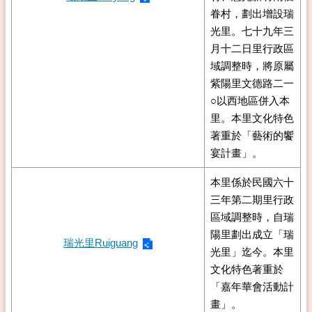
眷村，劃出增設瑞
光里。七十九年三
月十二日里行政區
域調整時，將原屬
紫陽里文德路二一
○以西地區併入本
里。本里文化特色
著重於「藝術的饗
宴計畫」。
本里係於民國六十
三年第二期里行政
區域調整時，自瑞
陽里劃出成立「瑞
瑞光里Ruiguang
光里」迄今。本里
文化特色著重於
「嘉年華會活動計
畫」。