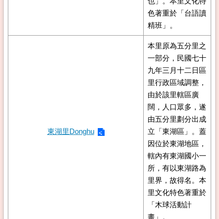
也」。本里文化特
色著重於「台語讀
精班」。
本里原為五分里之
一部分，民國七十
九年三月十二日區
里行政區域調整，
由於該里轄區廣
闊，人口眾多，遂
由五分里劃分出成
東湖里Donghu
立「東湖區」。蓋
因位於東湖地區，
轄內有東湖國小一
所，有以東湖路為
里界，故得名。本
里文化特色著重於
「木球活動計
畫」。