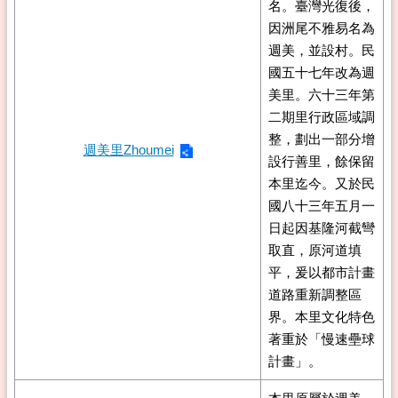
名。臺灣光復後，
因洲尾不雅易名為
週美，並設村。民
國五十七年改為週
美里。六十三年第
二期里行政區域調
整，劃出一部分增
週美里Zhoumei
設行善里，餘保留
本里迄今。又於民
國八十三年五月一
日起因基隆河截彎
取直，原河道填
平，爰以都市計畫
道路重新調整區
界。本里文化特色
著重於「慢速壘球
計畫」。