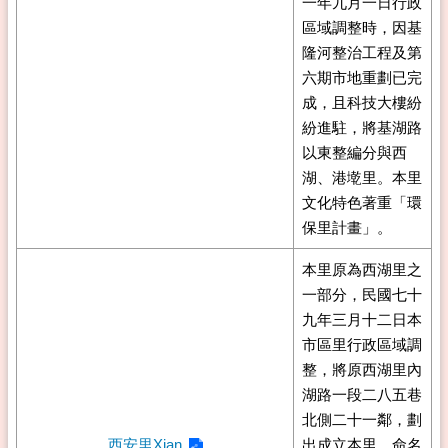
一年九月一日行政
區域調整時，因基
隆河整治工程及第
六期市地重劃已完
成，且科技大樓紛
紛進駐，將基湖路
以東整編分與西
湖、港墘里。本里
文化特色著重「環
保里計畫」。
本里原為西湖里之
一部分，民國七十
九年三月十二日本
市區里行政區域調
整，將原西湖里內
湖路一段二八五巷
北側二十一鄰，劃
西安里Xian
出成立本里，命名