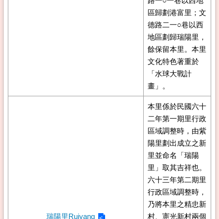
路一○一巷以西地
區歸劃港富里；文
德路二一○巷以西
地區劃歸瑞陽里，
餘保留本里。本里
文化特色著重於
「水球大戰計
畫」。
本里係於民國六十
二年第一期里行政
區域調整時，由紫
陽里劃出成立之新
里並命名「瑞陽
里」取其吉祥也。
六十三年第二期里
行政區域調整時，
乃將本里之精忠新
瑞陽里Ruiyang
村、憲光新村兩個