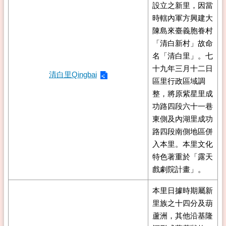
設立之新里，因當
時轄內軍方興建大
陳島來臺義胞眷村
「清白新村」故命
名「清白里」。七
十九年三月十二日
清白里Qingbai
區里行政區域調
整，將原紫星里成
功路四段六十一巷
東側及內湖里成功
路四段南側地區併
入本里。本里文化
特色著重於「露天
戲劇院計畫」。
本里日據時期屬新
里族之十四分及葫
蘆洲，其他沿基隆