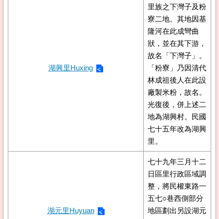
里族之下灣子及粉
寮二地。其地因基
隆河在此成彎曲
狀，並在其下游，
故名「下灣子」。
湖興里Huxing
「粉寮」乃因清代
林成祖後人在此設
廠製米粉，故名。
光復後，併上述二
地為湖興村。民國
七十五年改為湖興
里。
七十九年三月十二
日區里行政區域調
整，將民權東路一
五七○巷西側部分
湖元里Huyuan
地區劃出另設湖元