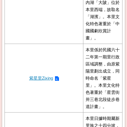
內湖「大陂」位於
本里西端，故取名
「湖濱」。本里文
化特色著重於「中
國國劇欣賞計
畫」。
本里係於民國六十
二年第一期里行政
區域調整，由原紫
陽里劃出成立，同
紫星里Zixing
時命名「紫星
里」。本里文化特
色著重於「星雲街
卅三巷北段徒步巷
道計畫」。
本里日據時期屬新
里族之十四分坡，