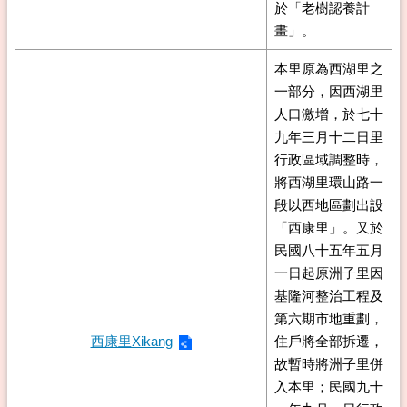
於「老樹認養計
畫」。
本里原為西湖里之
一部分，因西湖里
人口激增，於七十
九年三月十二日里
行政區域調整時，
將西湖里環山路一
段以西地區劃出設
「西康里」。又於
民國八十五年五月
一日起原洲子里因
基隆河整治工程及
第六期市地重劃，
西康里Xikang
住戶將全部拆遷，
故暫時將洲子里併
入本里；民國九十