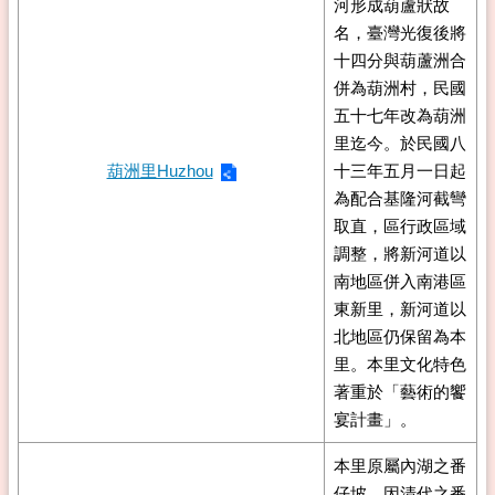
河形成葫蘆狀故
名，臺灣光復後將
十四分與葫蘆洲合
併為葫洲村，民國
五十七年改為葫洲
里迄今。於民國八
葫洲里Huzhou
十三年五月一日起
為配合基隆河截彎
取直，區行政區域
調整，將新河道以
南地區併入南港區
東新里，新河道以
北地區仍保留為本
里。本里文化特色
著重於「藝術的饗
宴計畫」。
本里原屬內湖之番
仔坡，因清代之番