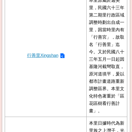
本里原屬於週美
里，民國六十三年
第二期里行政區域
調整時劃出自成一
里，因當時里內有
「行善宮」，故取
名「行善里」迄
今。又於民國八十
行善里Xingshan
三年五月一日起因
基隆河截彎取直，
原河道填平，爰以
都市計畫道路重新
調整區界。本里文
化特色著重於「區
花區樹看行善計
畫」。
本里日據時代為新
里族之上灣子，光