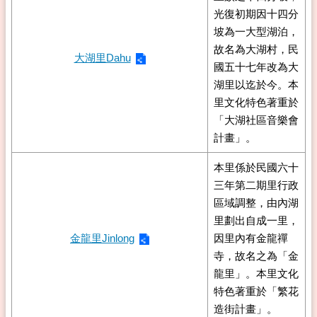
光復初期因十四分
坡為一大型湖泊，
故名為大湖村，民
大湖里Dahu
國五十七年改為大
湖里以迄於今。本
里文化特色著重於
「大湖社區音樂會
計畫」。
本里係於民國六十
三年第二期里行政
區域調整，由內湖
里劃出自成一里，
金龍里Jinlong
因里內有金龍禪
寺，故名之為「金
龍里」。本里文化
特色著重於「繁花
造街計畫」。