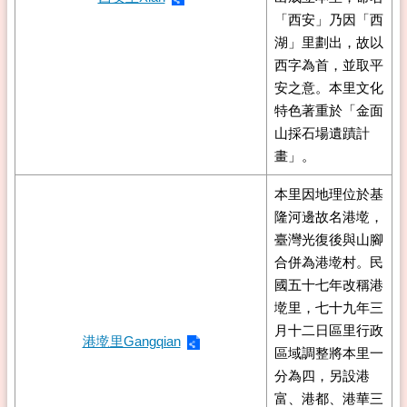
「西安」乃因「西
湖」里劃出，故以
西字為首，並取平
安之意。本里文化
特色著重於「金面
山採石場遺蹟計
畫」。
本里因地理位於基
隆河邊故名港墘，
臺灣光復後與山腳
合併為港墘村。民
國五十七年改稱港
墘里，七十九年三
月十二日區里行政
港墘里Gangqian
區域調整將本里一
分為四，另設港
富、港都、港華三