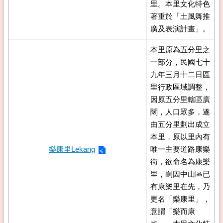
里。本里文化特色
著重於「土風舞推
廣及表演計畫」。
本里原為五分里之
一部分，民國七十
九年三月十二日區
里行政區域調整，
因原五分里轄區廣
闊，人口眾多，遂
由五分里劃出成立
本里，原以里內有
樂康里Lekang
唯一主要道路康樂
街，欲命名為康樂
里，嗣因中山區已
有康樂里在先，乃
更名「樂康里」，
意謂「樂而康