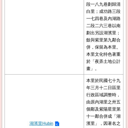
段一八九巷劃歸清
白里；成功路三段
一七四巷及內湖路
二段二六三巷以南
劃出另設湖濱里；
餘與紫里第九鄰合
併，保留為本里。
本里文化特色著重
於「夜弄土地公計
畫」。
本里於民國七十九
年三月十二日區里
行政區域調整時，
由原內湖里之卅五
個鄰及紫陽星里第
十一鄰合併成「湖
湖濱里Hubin
濱里」，因著名之