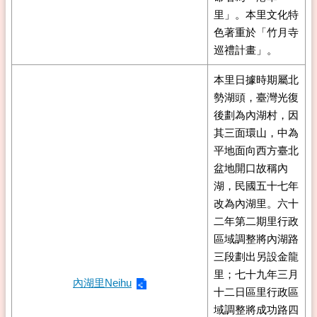
里」。本里文化特
色著重於「竹月寺
巡禮計畫」。
本里日據時期屬北
勢湖頭，臺灣光復
後劃為內湖村，因
其三面環山，中為
平地面向西方臺北
盆地開口故稱內
湖，民國五十七年
改為內湖里。六十
二年第二期里行政
區域調整將內湖路
三段劃出另設金龍
里；七十九年三月
內湖里Neihu
十二日區里行政區
域調整將成功路四