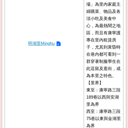
場」為里內家庭主
婦購菜、物品及各
項小吃及美食中
心，為最熱鬧之地
區，而且有康寧護
專在里內租賃房
明湖里Minghu
子，尤其到黃昏時
在巷內都可看到一
群穿著制服學生在
此逗留及逛街，成
為本里之特色。
【里界】
東至：康寧路三段
189巷以西與安湖
里為界
西至：康寧路三段
75巷以東與金湖里
為界