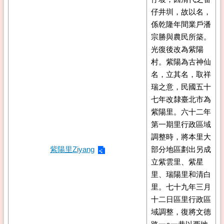
仔井圳，故以名，
係乾隆年間業戶潘
宗勝與農民所築。
光復後改為紫陽
村。紫陽為古神仙
名，立其名，取祥
瑞之意，民國五十
七年改隸臺北市為
紫陽里。六十二年
第一期里行政區域
調整時，將本里大
紫陽里Ziyang
部分地區劃出另成
立紫雲里、紫星
里、瑞陽里和清白
里。七十九年三月
十二日區里行政區
域調整，復將文德