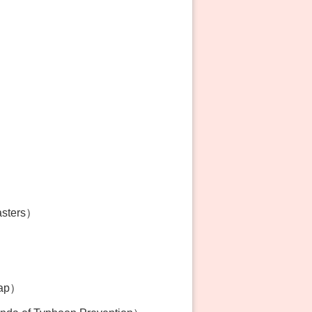
asters）
Map）