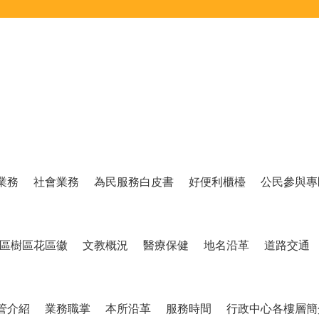
業務
社會業務
為民服務白皮書
好便利櫃檯
公民參與專
區樹區花區徽
文教概況
醫療保健
地名沿革
道路交通
管介紹
業務職掌
本所沿革
服務時間
行政中心各樓層簡