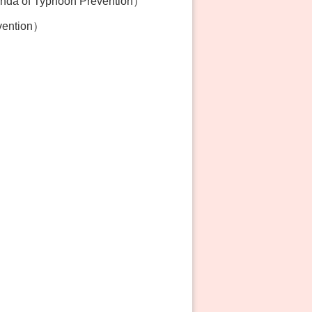
 of Typhoon Prevention）
vention）