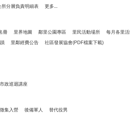
公所分層負責明細表
更多...
名冊
里界地圖
鄰里公園專區
里民活動場所
每月各里活
蹟
里鄰經費公告
社區發展協會(PDF檔案下載)
市政巡迴講座
徵集入營
後備軍人
替代役男