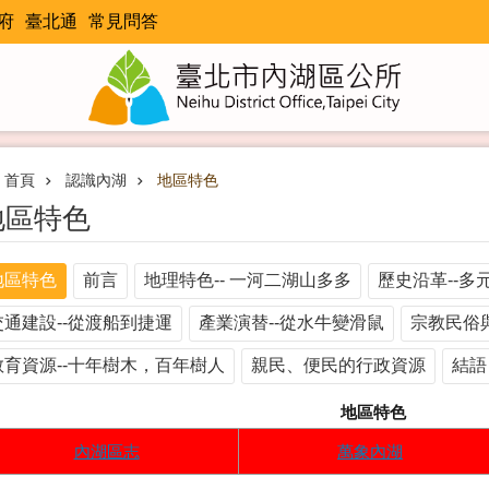
府
臺北通
常見問答
首頁
認識內湖
地區特色
地區特色
地區特色
前言
地理特色-- 一河二湖山多多
歷史沿革--多
交通建設--從渡船到捷運
產業演替--從水牛變滑鼠
宗教民俗
教育資源--十年樹木，百年樹人
親民、便民的行政資源
結語
地區特色
內湖區志
萬象內湖