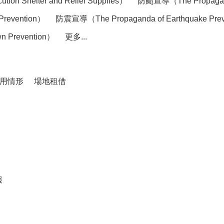
elter and Relief Supplies）
防颱宣導（The Propaganda
Prevention）
防震宣導（The Propaganda of Earthquake Pre
 Prevention）
更多...
用情形
場地租借
報