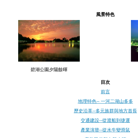
風景特色
碧湖公園夕陽餘暉
目次
前言
地理特色-- 一河二湖山多多
歷史沿革--多元族群與地方首長
交通建設--從渡船到捷運
產業演替--從水牛變滑鼠